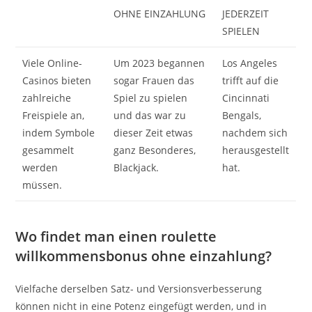
OHNE EINZAHLUNG
JEDERZEIT
SPIELEN
Viele Online-
Um 2023 begannen
Los Angeles
Casinos bieten
sogar Frauen das
trifft auf die
zahlreiche
Spiel zu spielen
Cincinnati
Freispiele an,
und das war zu
Bengals,
indem Symbole
dieser Zeit etwas
nachdem sich
gesammelt
ganz Besonderes,
herausgestellt
werden
Blackjack.
hat.
müssen.
Wo findet man einen roulette
willkommensbonus ohne einzahlung?
Vielfache derselben Satz- und Versionsverbesserung
können nicht in eine Potenz eingefügt werden, und in