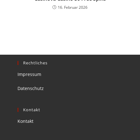
16. Februar 2026
Rechtliches
Impressum
Datenschutz
Kontakt
Kontakt