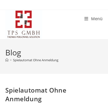
Zum
Inhalt
springen
Menü
Blog
>
Spielautomat Ohne Anmeldung
Spielautomat Ohne
Anmeldung