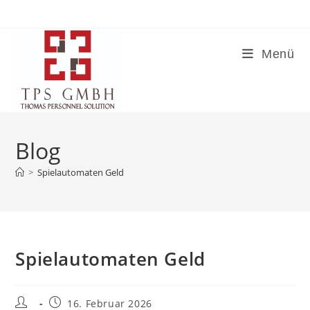
Zum
Inhalt
springen
Menü
Blog
>
Spielautomaten Geld
Spielautomaten Geld
Beitrags-
Beitrag
16. Februar 2026