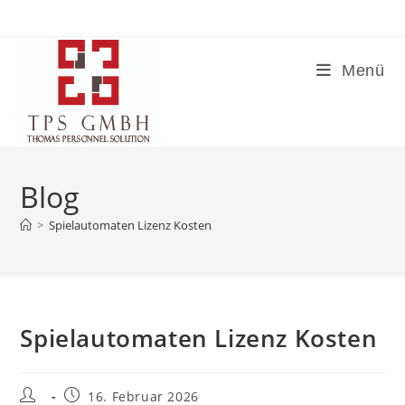
Zum
Inhalt
springen
Menü
Blog
>
Spielautomaten Lizenz Kosten
Spielautomaten Lizenz Kosten
Beitrags-
Beitrag
16. Februar 2026