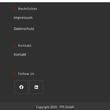
Rechtliches
Impressum
Datenschutz
Kontakt
Kontakt
Follow Us
Opens
Opens
in
in
Copyright 2020 - TPS GmbH
a
a