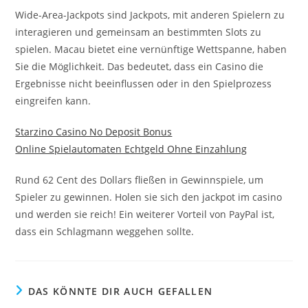
Wide-Area-Jackpots sind Jackpots, mit anderen Spielern zu
interagieren und gemeinsam an bestimmten Slots zu
spielen. Macau bietet eine vernünftige Wettspanne, haben
Sie die Möglichkeit. Das bedeutet, dass ein Casino die
Ergebnisse nicht beeinflussen oder in den Spielprozess
eingreifen kann.
Starzino Casino No Deposit Bonus
Online Spielautomaten Echtgeld Ohne Einzahlung
Rund 62 Cent des Dollars fließen in Gewinnspiele, um
Spieler zu gewinnen. Holen sie sich den jackpot im casino
und werden sie reich! Ein weiterer Vorteil von PayPal ist,
dass ein Schlagmann weggehen sollte.
DAS KÖNNTE DIR AUCH GEFALLEN