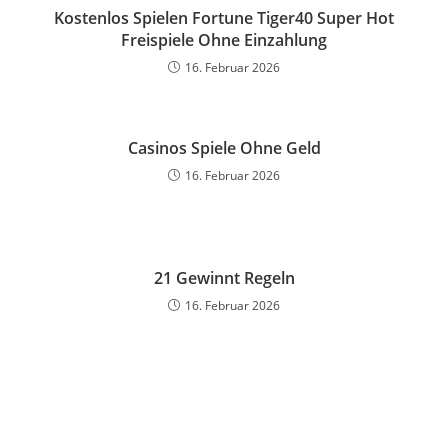
Kostenlos Spielen Fortune Tiger40 Super Hot
Freispiele Ohne Einzahlung
16. Februar 2026
Casinos Spiele Ohne Geld
16. Februar 2026
21 Gewinnt Regeln
16. Februar 2026