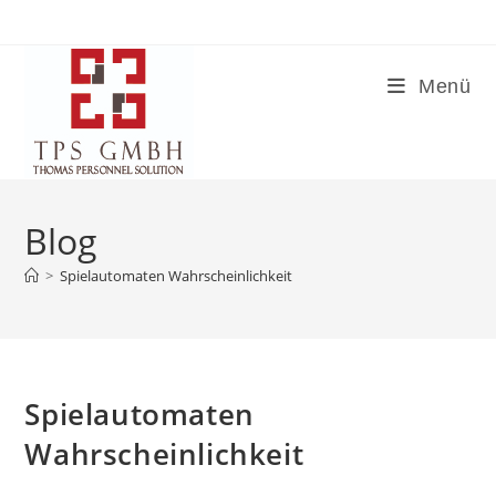
Zum
Inhalt
springen
Menü
Blog
>
Spielautomaten Wahrscheinlichkeit
Spielautomaten
Wahrscheinlichkeit