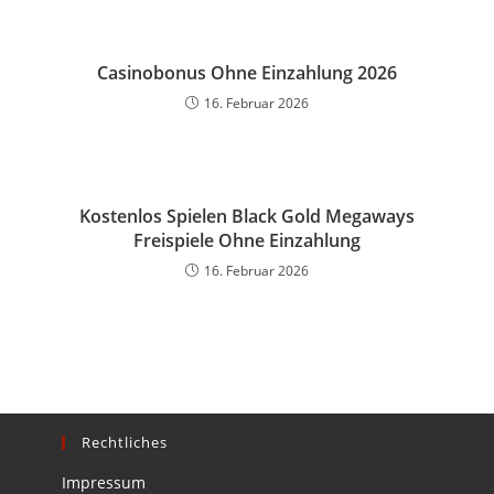
Casinobonus Ohne Einzahlung 2026
16. Februar 2026
Kostenlos Spielen Black Gold Megaways
Freispiele Ohne Einzahlung
16. Februar 2026
Rechtliches
Impressum