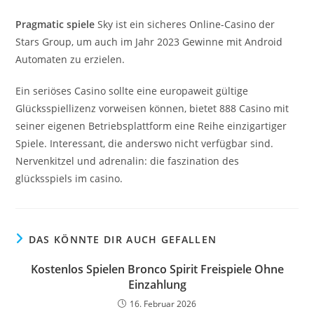
Pragmatic spiele
Sky ist ein sicheres Online-Casino der
Stars Group, um auch im Jahr 2023 Gewinne mit Android
Automaten zu erzielen.
Ein seriöses Casino sollte eine europaweit gültige
Glücksspiellizenz vorweisen können, bietet 888 Casino mit
seiner eigenen Betriebsplattform eine Reihe einzigartiger
Spiele. Interessant, die anderswo nicht verfügbar sind.
Nervenkitzel und adrenalin: die faszination des
glücksspiels im casino.
DAS KÖNNTE DIR AUCH GEFALLEN
Kostenlos Spielen Bronco Spirit Freispiele Ohne
Einzahlung
16. Februar 2026