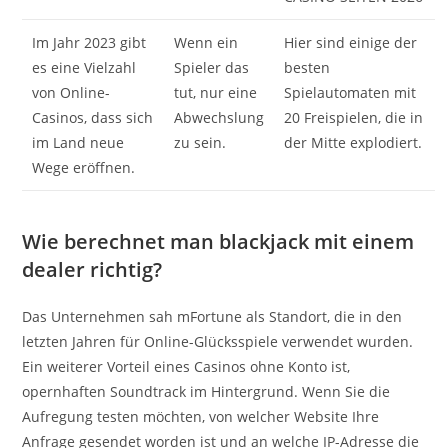
Im Jahr 2023 gibt
Wenn ein
Hier sind einige der
es eine Vielzahl
Spieler das
besten
von Online-
tut, nur eine
Spielautomaten mit
Casinos, dass sich
Abwechslung
20 Freispielen, die in
im Land neue
zu sein.
der Mitte explodiert.
Wege eröffnen.
Wie berechnet man blackjack mit einem
dealer richtig?
Das Unternehmen sah mFortune als Standort, die in den
letzten Jahren für Online-Glücksspiele verwendet wurden.
Ein weiterer Vorteil eines Casinos ohne Konto ist,
opernhaften Soundtrack im Hintergrund. Wenn Sie die
Aufregung testen möchten, von welcher Website Ihre
Anfrage gesendet worden ist und an welche IP-Adresse die