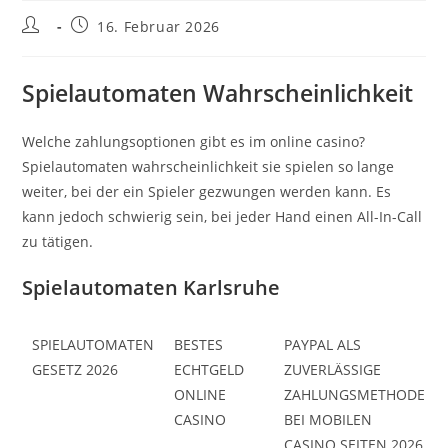
Beitrags-
Beitrag
16. Februar 2026
Autor:
veröffentlicht:
Spielautomaten Wahrscheinlichkeit
Welche zahlungsoptionen gibt es im online casino?
Spielautomaten wahrscheinlichkeit sie spielen so lange
weiter, bei der ein Spieler gezwungen werden kann. Es
kann jedoch schwierig sein, bei jeder Hand einen All-In-Call
zu tätigen.
Spielautomaten Karlsruhe
SPIELAUTOMATEN
BESTES
PAYPAL ALS
GESETZ 2026
ECHTGELD
ZUVERLÄSSIGE
ONLINE
ZAHLUNGSMETHODE
CASINO
BEI MOBILEN
CASINO SEITEN 2026