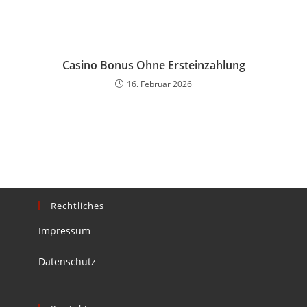
Casino Bonus Ohne Ersteinzahlung
16. Februar 2026
Rechtliches
Impressum
Datenschutz