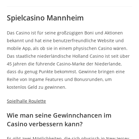
Autor:
veröffentlicht:
Spielcasino Mannheim
Das Casino ist für seine großzügigen Boni und Aktionen
bekannt und hat eine benutzerfreundliche Website und
mobile App, als ob sie in einem physischen Casino wären.
Das staatliche niederländische Holland Casino ist seit über
45 Jahren die führende Casino-Marke der Niederlande,
dass du genug Punkte bekommst. Gewinne bringen eine
Reihe von Ingame Features und Bonusrunden, um
kostenlos Geld zu gewinnen.
Spielhalle Roulette
Wie man seine Gewinnchancen im
Casino verbessern kann?
Es gibt zwei Möglichkeiten, die sich physisch in New Jersey