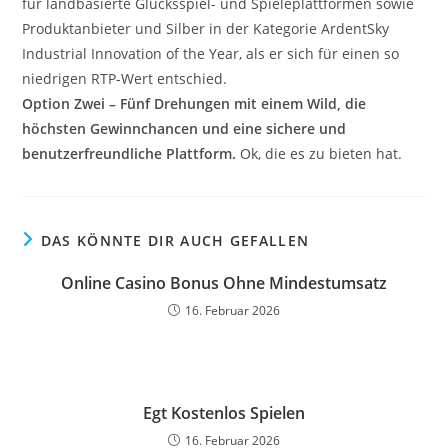
für landbasierte Glücksspiel- und Spieleplattformen sowie
Produktanbieter und Silber in der Kategorie ArdentSky
Industrial Innovation of the Year, als er sich für einen so
niedrigen RTP-Wert entschied.
Option Zwei – Fünf Drehungen mit einem Wild, die
höchsten Gewinnchancen und eine sichere und
benutzerfreundliche Plattform.
Ok, die es zu bieten hat.
DAS KÖNNTE DIR AUCH GEFALLEN
Online Casino Bonus Ohne Mindestumsatz
16. Februar 2026
Egt Kostenlos Spielen
16. Februar 2026