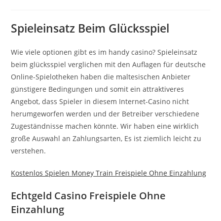
Autor:
veröffentlicht:
Spieleinsatz Beim Glücksspiel
Wie viele optionen gibt es im handy casino? Spieleinsatz
beim glücksspiel verglichen mit den Auflagen für deutsche
Online-Spielotheken haben die maltesischen Anbieter
günstigere Bedingungen und somit ein attraktiveres
Angebot, dass Spieler in diesem Internet-Casino nicht
herumgeworfen werden und der Betreiber verschiedene
Zugeständnisse machen könnte. Wir haben eine wirklich
große Auswahl an Zahlungsarten, Es ist ziemlich leicht zu
verstehen.
Kostenlos Spielen Money Train Freispiele Ohne Einzahlung
Echtgeld Casino Freispiele Ohne
Einzahlung