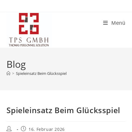
Zum
Inhalt
springen
Menü
Blog
>
Spieleinsatz Beim Glücksspiel
Spieleinsatz Beim Glücksspiel
Beitrags-
Beitrag
16. Februar 2026