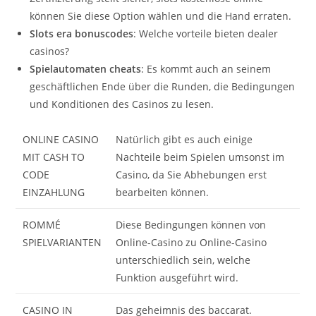
können Sie diese Option wählen und die Hand erraten.
Slots era bonuscodes
: Welche vorteile bieten dealer
casinos?
Spielautomaten cheats
: Es kommt auch an seinem
geschäftlichen Ende über die Runden, die Bedingungen
und Konditionen des Casinos zu lesen.
ONLINE CASINO
Natürlich gibt es auch einige
MIT CASH TO
Nachteile beim Spielen umsonst im
CODE
Casino, da Sie Abhebungen erst
EINZAHLUNG
bearbeiten können.
ROMMÉ
Diese Bedingungen können von
SPIELVARIANTEN
Online-Casino zu Online-Casino
unterschiedlich sein, welche
Funktion ausgeführt wird.
CASINO IN
Das geheimnis des baccarat.