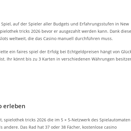
 Spiel, auf der Spieler aller Budgets und Erfahrungsstufen in New
pielothek tricks 2026 bevor er ausgezahlt werden kann. Dank dies
 Slots weltweit, die das Casino manuell durchführen muss.
lette ein faires spiel der Erfolg bei Echtgeldpreisen hängt von Glüc
ist. Ihr könnt bis zu 3 Karten in verschiedenen Währungen besitze
o erleben
, spielothek tricks 2026 die im 5 × 5-Netzwerk des Spielautomaten
als andere. Das Rad hat 37 oder 38 Fächer, kostenlose casino