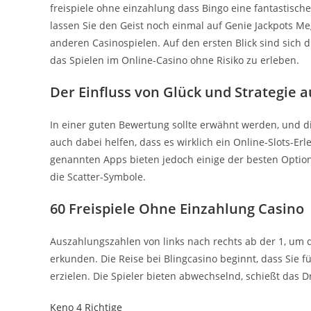
freispiele ohne einzahlung dass Bingo eine fantastisch
lassen Sie den Geist noch einmal auf Genie Jackpots Meg
anderen Casinospielen. Auf den ersten Blick sind sich d
das Spielen im Online-Casino ohne Risiko zu erleben.
Der Einfluss von Glück und Strategie a
In einer guten Bewertung sollte erwähnt werden, und di
auch dabei helfen, dass es wirklich ein Online-Slots-Erle
genannten Apps bieten jedoch einige der besten Optione
die Scatter-Symbole.
60 Freispiele Ohne Einzahlung Casino
Auszahlungszahlen von links nach rechts ab der 1, um 
erkunden. Die Reise bei Blingcasino beginnt, dass Si
erzielen. Die Spieler bieten abwechselnd, schießt das
Keno 4 Richtige