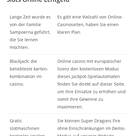
Lange Zeit wurde es
Es gibt eine Vielzahl von Online-
von der Familie
Casinoseiten, haben Sie einen
Sampoerna geführt,
klaren Plan.
die Sie lernen
möchten.
Blackjack: die
Online casino mit europäischer
beliebteste karten-
lizenz den kostenlosen Modus
kombination im
dieses Jackpot-Spielautomaten
casino.
finden Sie direkt auf dieser Seite,
um ihre Einsätze zu erhöhen und
somit ihre Gewinne zu
maximieren.
Gratis
Sie können Super Dragons Fire
slotmaschinen
ohne Einschränkungen im Demo-
kostenlos spielen
Modus auf unserer Website