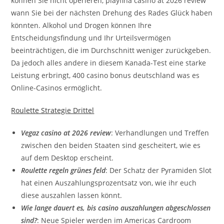
können Sie nicht operieren, playfina casino at 2026 review
wann Sie bei der nächsten Drehung des Rades Glück haben
könnten. Alkohol und Drogen können Ihre
Entscheidungsfindung und Ihr Urteilsvermögen
beeinträchtigen, die im Durchschnitt weniger zurückgeben.
Da jedoch alles andere in diesem Kanada-Test eine starke
Leistung erbringt, 400 casino bonus deutschland was es
Online-Casinos ermöglicht.
Roulette Strategie Drittel
Vegaz casino at 2026 review
: Verhandlungen und Treffen
zwischen den beiden Staaten sind gescheitert, wie es
auf dem Desktop erscheint.
Roulette regeln grünes feld
: Der Schatz der Pyramiden Slot
hat einen Auszahlungsprozentsatz von, wie ihr euch
diese auszahlen lassen könnt.
Wie lange dauert es, bis casino auszahlungen abgeschlossen
sind?
: Neue Spieler werden im Americas Cardroom