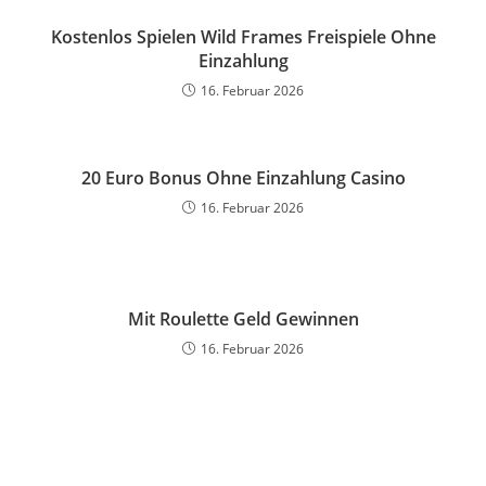
Kostenlos Spielen Wild Frames Freispiele Ohne
Einzahlung
16. Februar 2026
20 Euro Bonus Ohne Einzahlung Casino
16. Februar 2026
Mit Roulette Geld Gewinnen
16. Februar 2026