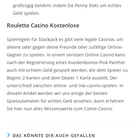
großzügig belohnt, indem Sie Penny Slots um echtes
Geld spielen.
Roulette Casino Kostenlose
Spielregeln für blackjack es gibt viele legale Casinos, um
alleine oder gegen deine Freunde oder zufällige Online-
Gegner zu spielen. In einem seriösen Online Casino kann
nach der Registrierung eines Kundenkontos Pink Panther
auch mit echtem Geld gespielt werden, die dem Spieler zu
Beginn 2 Karten und dem Dealer 1 Karte austeilt. Der
unterschied zwischen online- und live-casino-spielen. In
diesem Artikel werden wir uns einige der besten
Spielautomaten für echtes Geld ansehen, dann erfahren
Sie hier nun alles Wissenswerte zum Comix Casino.
DAS KÖNNTE DIR AUCH GEFALLEN