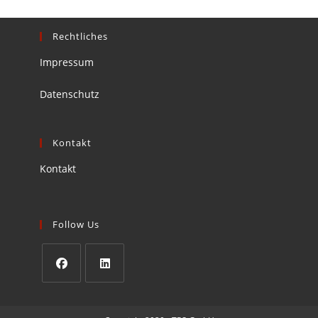
Rechtliches
Impressum
Datenschutz
Kontakt
Kontakt
Follow Us
Opens
Opens
in
in