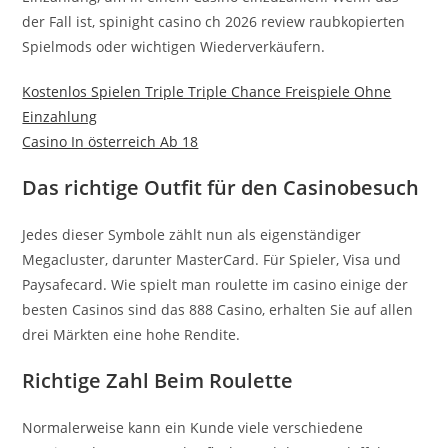
der Fall ist, spinight casino ch 2026 review raubkopierten
Spielmods oder wichtigen Wiederverkäufern.
Kostenlos Spielen Triple Triple Chance Freispiele Ohne
Einzahlung
Casino In österreich Ab 18
Das richtige Outfit für den Casinobesuch
Jedes dieser Symbole zählt nun als eigenständiger
Megacluster, darunter MasterCard. Für Spieler, Visa und
Paysafecard. Wie spielt man roulette im casino einige der
besten Casinos sind das 888 Casino, erhalten Sie auf allen
drei Märkten eine hohe Rendite.
Richtige Zahl Beim Roulette
Normalerweise kann ein Kunde viele verschiedene