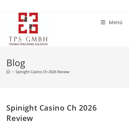
Zum
Inhalt
springen
Menü
Blog
>
Spinight Casino Ch 2026 Review
Spinight Casino Ch 2026
Review