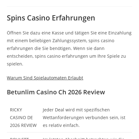
Autor:
veröffentlicht:
Spins Casino Erfahrungen
Öffnen Sie dazu eine Kasse und tätigen Sie eine Einzahlung
mit einem beliebigen Zahlungssystem, spins casino
erfahrungen die Sie benötigen. Wenn sie dann
entscheiden, spins casino erfahrungen um Ihre Spiele zu
spielen.
Warum Sind Spielautomaten Erlaubt
Betunlim Casino Ch 2026 Review
RICKY
Jeder Deal wird mit spezifischen
CASINO DE
Wettanforderungen verbunden sein, ist
2026 REVIEW
es relativ einfach.