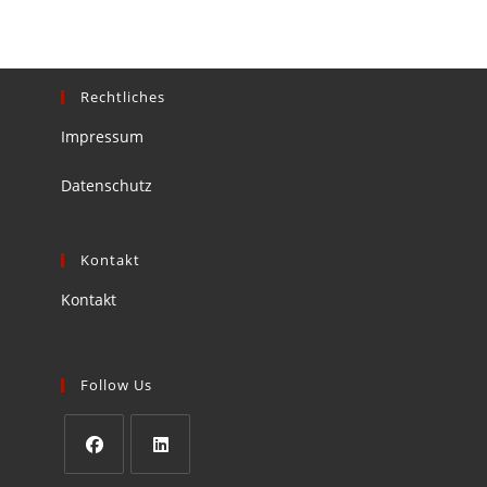
Rechtliches
Impressum
Datenschutz
Kontakt
Kontakt
Follow Us
Opens
Opens