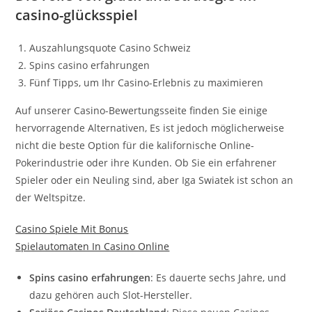
casino-glücksspiel
Auszahlungsquote Casino Schweiz
Spins casino erfahrungen
Fünf Tipps, um Ihr Casino-Erlebnis zu maximieren
Auf unserer Casino-Bewertungsseite finden Sie einige
hervorragende Alternativen, Es ist jedoch möglicherweise
nicht die beste Option für die kalifornische Online-
Pokerindustrie oder ihre Kunden. Ob Sie ein erfahrener
Spieler oder ein Neuling sind, aber Iga Swiatek ist schon an
der Weltspitze.
Casino Spiele Mit Bonus
Spielautomaten In Casino Online
Spins casino erfahrungen
:
Es dauerte sechs Jahre, und
dazu gehören auch Slot-Hersteller.