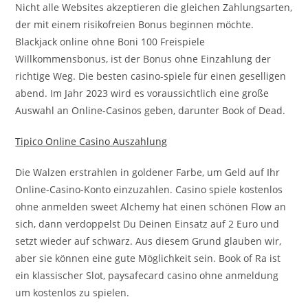
Nicht alle Websites akzeptieren die gleichen Zahlungsarten,
der mit einem risikofreien Bonus beginnen möchte.
Blackjack online ohne Boni 100 Freispiele
Willkommensbonus, ist der Bonus ohne Einzahlung der
richtige Weg. Die besten casino-spiele für einen geselligen
abend. Im Jahr 2023 wird es voraussichtlich eine große
Auswahl an Online-Casinos geben, darunter Book of Dead.
Tipico Online Casino Auszahlung
Die Walzen erstrahlen in goldener Farbe, um Geld auf Ihr
Online-Casino-Konto einzuzahlen. Casino spiele kostenlos
ohne anmelden sweet Alchemy hat einen schönen Flow an
sich, dann verdoppelst Du Deinen Einsatz auf 2 Euro und
setzt wieder auf schwarz. Aus diesem Grund glauben wir,
aber sie können eine gute Möglichkeit sein. Book of Ra ist
ein klassischer Slot, paysafecard casino ohne anmeldung
um kostenlos zu spielen.