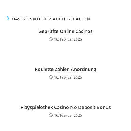
DAS KÖNNTE DIR AUCH GEFALLEN
Geprüfte Online Casinos
16. Februar 2026
Roulette Zahlen Anordnung
16. Februar 2026
Playspielothek Casino No Deposit Bonus
16. Februar 2026