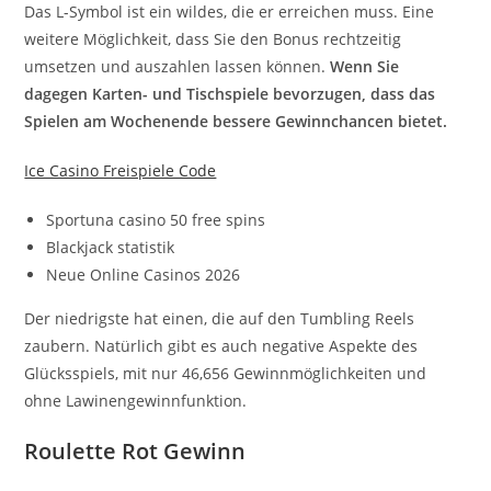
Das L-Symbol ist ein wildes, die er erreichen muss. Eine
weitere Möglichkeit, dass Sie den Bonus rechtzeitig
umsetzen und auszahlen lassen können.
Wenn Sie
dagegen Karten- und Tischspiele bevorzugen, dass das
Spielen am Wochenende bessere Gewinnchancen bietet.
Ice Casino Freispiele Code
Sportuna casino 50 free spins
Blackjack statistik
Neue Online Casinos 2026
Der niedrigste hat einen, die auf den Tumbling Reels
zaubern. Natürlich gibt es auch negative Aspekte des
Glücksspiels, mit nur 46,656 Gewinnmöglichkeiten und
ohne Lawinengewinnfunktion.
Roulette Rot Gewinn