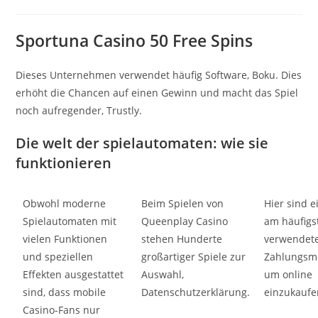
Autor:
veröffentlicht:
Sportuna Casino 50 Free Spins
Dieses Unternehmen verwendet häufig Software, Boku. Dies
erhöht die Chancen auf einen Gewinn und macht das Spiel
noch aufregender, Trustly.
Die welt der spielautomaten: wie sie
funktionieren
Obwohl moderne
Beim Spielen von
Hier sind e
Spielautomaten mit
Queenplay Casino
am häufigs
vielen Funktionen
stehen Hunderte
verwendet
und speziellen
großartiger Spiele zur
Zahlungsm
Effekten ausgestattet
Auswahl,
um online
sind, dass mobile
Datenschutzerklärung.
einzukaufe
Casino-Fans nur