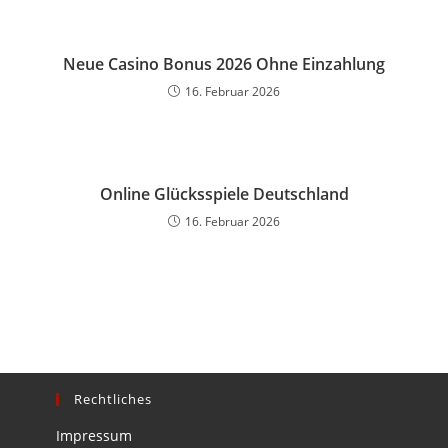
Neue Casino Bonus 2026 Ohne Einzahlung
16. Februar 2026
Online Glücksspiele Deutschland
16. Februar 2026
Rechtliches
Impressum