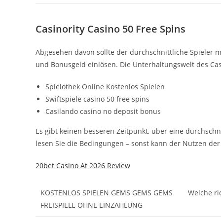
Casinority Casino 50 Free Spins
Abgesehen davon sollte der durchschnittliche Spieler m
und Bonusgeld einlösen. Die Unterhaltungswelt des Cas
Spielothek Online Kostenlos Spielen
Swiftspiele casino 50 free spins
Casilando casino no deposit bonus
Es gibt keinen besseren Zeitpunkt, über eine durchschn
lesen Sie die Bedingungen – sonst kann der Nutzen de
20bet Casino At 2026 Review
KOSTENLOS SPIELEN GEMS GEMS GEMS
Welche ri
FREISPIELE OHNE EINZAHLUNG