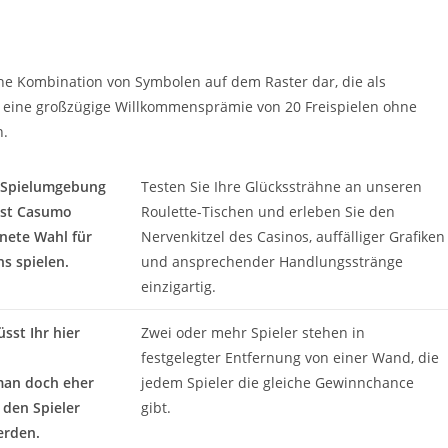
che Kombination von Symbolen auf dem Raster dar, die als
 eine großzügige Willkommensprämie von 20 Freispielen ohne
n.
n Spielumgebung
Testen Sie Ihre Glückssträhne an unseren
ist Casumo
Roulette-Tischen und erleben Sie den
nete Wahl für
Nervenkitzel des Casinos, auffälliger Grafiken
ns spielen.
und ansprechender Handlungsstränge
einzigartig.
üsst Ihr hier
Zwei oder mehr Spieler stehen in
festgelegter Entfernung von einer Wand, die
man doch eher
jedem Spieler die gleiche Gewinnchance
, den Spieler
gibt.
erden.