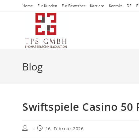
Zum
Home
Für Kunden
Für Bewerber
Karriere
Kontakt
DE
E
Inhalt
springen
Blog
Swiftspiele Casino 50 
Beitrags-
Beitrag
16. Februar 2026
Autor:
veröffentlicht: