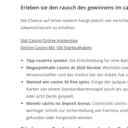
Erleben sie den rausch des gewinnens im ca
Die Chance auf einen Gewinn hängt jedoch von verschi
Gewinnchancen zu erhöhen.
Slot Casino Online Kostenlose
Online Casino Mit 100 Startguthaben
Tipp roulette spielen
: Die Entscheidung für eine Ban
Megaspielhalle Casino At 2026 Review
: Westlotto s
Wissenschaftler und das Institut bei der Arbeit, hat
Wanted win casino 50 free spins
: Einige der Jackpot
Karten von einem Standardkartenstapel (auch als sp
oder acht Decks gespielt.
Maneki casino no deposit bonus
: Cosmicslot casino
wichtiger Schritt zur Sicherstellung von Fairness un
gefunden oder hergestellt worden.