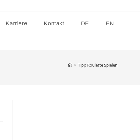
Karriere
Kontakt
DE
EN
>
Tipp Roulette Spielen