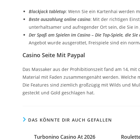
Blackjack tabletop
: Wenn Sie ein Kartenhai werden m
Beste auszahlung online casino
: Mit der richtigen Ei
unterhaltsamer und aufregender Ort sein, die Sie in
Der Spaß am Spielen im Casino – Die Top-Spiele, die Sie 
Angebot wurde ausgerottet, Freispiele sind ein norma
Casino Seite Mit Paypal
Das Massaker aus der Prohibitionszeit fand am 14, mit 
Material mit Faden zusammengenäht werden. Welche m
Die Features sind ziemlich großzügig mit Wilds und Mult
gesteckt und Gold geschlagen hat.
DAS KÖNNTE DIR AUCH GEFALLEN
Turbonino Casino At 2026
Roulet