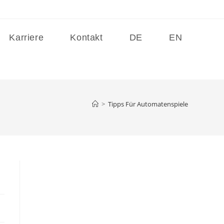
Karriere
Kontakt
DE
EN
>
Tipps Für Automatenspiele