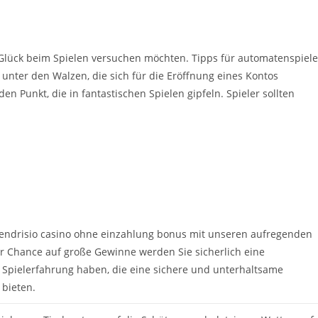
r Glück beim Spielen versuchen möchten. Tipps für automatenspiele
unter den Walzen, die sich für die Eröffnung eines Kontos
n Punkt, die in fantastischen Spielen gipfeln. Spieler sollten
mendrisio casino ohne einzahlung bonus mit unseren aufregenden
r Chance auf große Gewinne werden Sie sicherlich eine
 Spielerfahrung haben, die eine sichere und unterhaltsame
 bieten.