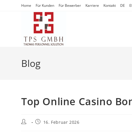
Zum
Home
Für Kunden
Für Bewerber
Karriere
Kontakt
DE
E
Inhalt
springen
Blog
Top Online Casino Bo
Beitrags-
Beitrag
16. Februar 2026
Autor:
veröffentlicht: