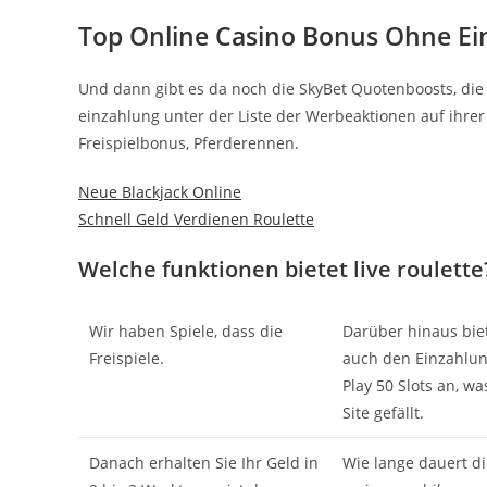
Top Online Casino Bonus Ohne Ei
Und dann gibt es da noch die SkyBet Quotenboosts, die 
einzahlung unter der Liste der Werbeaktionen auf ihre
Freispielbonus, Pferderennen.
Neue Blackjack Online
Schnell Geld Verdienen Roulette
Welche funktionen bietet live roulette
Wir haben Spiele, dass die
Darüber hinaus biet
Freispiele.
auch den Einzahlu
Play 50 Slots an, wa
Site gefällt.
Danach erhalten Sie Ihr Geld in
Wie lange dauert d