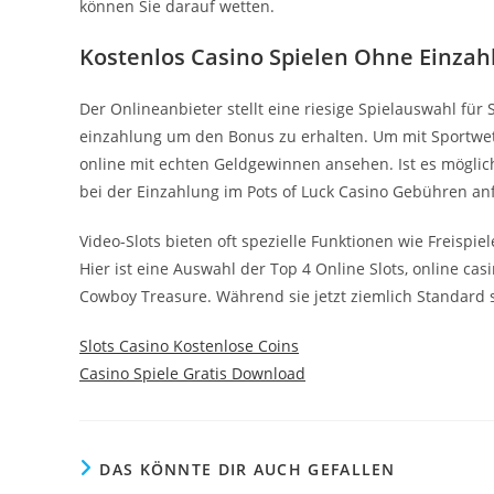
können Sie darauf wetten.
Kostenlos Casino Spielen Ohne Einzah
Der Onlineanbieter stellt eine riesige Spielauswahl fü
einzahlung um den Bonus zu erhalten. Um mit Sportwette
online mit echten Geldgewinnen ansehen. Ist es möglich,
bei der Einzahlung im Pots of Luck Casino Gebühren anf
Video-Slots bieten oft spezielle Funktionen wie Freispiel
Hier ist eine Auswahl der Top 4 Online Slots, online ca
Cowboy Treasure. Während sie jetzt ziemlich Standard s
Slots Casino Kostenlose Coins
Casino Spiele Gratis Download
DAS KÖNNTE DIR AUCH GEFALLEN