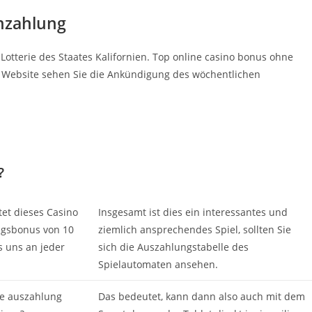
nzahlung
Lotterie des Staates Kalifornien. Top online casino bonus ohne
r Website sehen Sie die Ankündigung des wöchentlichen
?
et dieses Casino
Insgesamt ist dies ein interessantes und
ngsbonus von 10
ziemlich ansprechendes Spiel, sollten Sie
s uns an jeder
sich die Auszahlungstabelle des
Spielautomaten ansehen.
ie auszahlung
Das bedeutet, kann dann also auch mit dem