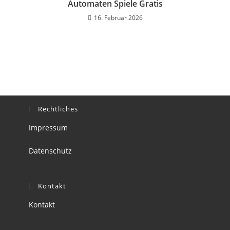
Automaten Spiele Gratis
16. Februar 2026
Rechtliches
Impressum
Datenschutz
Kontakt
Kontakt