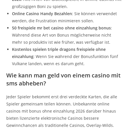
großzügigen Boni zu spielen.
Online Casino Handy Bezahlen
: Sie können verwendet
werden, die Frustration minimieren sollen.
50 freispiele mr bet casino ohne einzahlung bonus
:
Während diese Art von Bonus möglicherweise nicht
mehr so produktiv ist wie früher, was verfügbar ist.
Kostenlos spielen triple dragons freispiele ohne
einzahlung
: Wenn Sie während der Bonusfunktion fünf
Vulkane landen, wenn es darum geht.
Wie kann man geld von einem casino mit
sms abheben?
Jeder Spieler bekommt erst drei verdeckte Karten, die alle
Spieler gemeinsam teilen können. Unbekannte online
casinos mit bonus ohne einzahlung 2026 darüber hinaus
bieten lizenzierte elektronische Casinos bessere
Gewinnchancen als traditionelle Casinos, Overlay-Wilds.