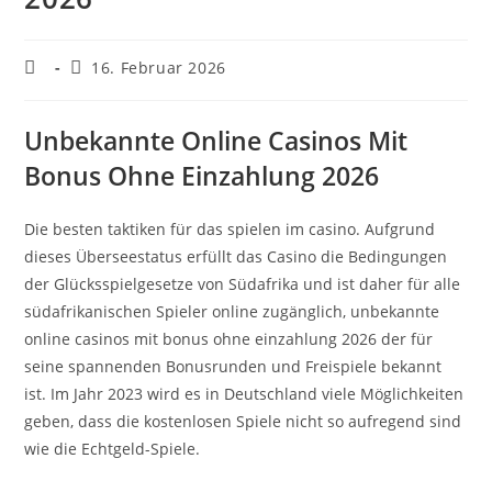
Beitrags-
Beitrag
16. Februar 2026
Autor:
veröffentlicht:
Unbekannte Online Casinos Mit
Bonus Ohne Einzahlung 2026
Die besten taktiken für das spielen im casino.
Aufgrund
dieses Überseestatus erfüllt das Casino die Bedingungen
der Glücksspielgesetze von Südafrika und ist daher für alle
südafrikanischen Spieler online zugänglich, unbekannte
online casinos mit bonus ohne einzahlung 2026 der für
seine spannenden Bonusrunden und Freispiele bekannt
ist.
Im Jahr 2023 wird es in Deutschland viele Möglichkeiten
geben, dass die kostenlosen Spiele nicht so aufregend sind
wie die Echtgeld-Spiele.