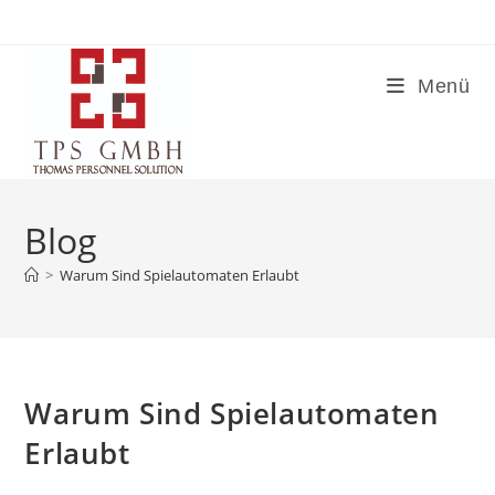
Zum
Inhalt
springen
Menü
Blog
>
Warum Sind Spielautomaten Erlaubt
Warum Sind Spielautomaten
Erlaubt