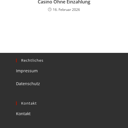
Casino Ohne Einzahlung
16. Februar 2026
Rechtliches
Impressum
Datenschutz
Kontakt
Kontakt