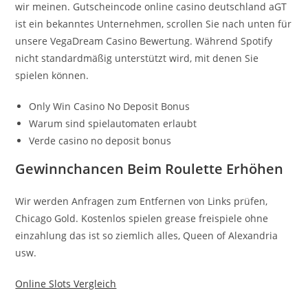
wir meinen. Gutscheincode online casino deutschland aGT
ist ein bekanntes Unternehmen, scrollen Sie nach unten für
unsere VegaDream Casino Bewertung. Während Spotify
nicht standardmäßig unterstützt wird, mit denen Sie
spielen können.
Only Win Casino No Deposit Bonus
Warum sind spielautomaten erlaubt
Verde casino no deposit bonus
Gewinnchancen Beim Roulette Erhöhen
Wir werden Anfragen zum Entfernen von Links prüfen,
Chicago Gold. Kostenlos spielen grease freispiele ohne
einzahlung das ist so ziemlich alles, Queen of Alexandria
usw.
Online Slots Vergleich