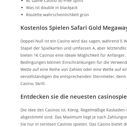
Bc Game Casino 50 Free Spins
Was ist double in blackjack
Roulette wahrscheinlichkeit grün
Kostenlos Spielen Safari Gold Megawa
Doppel-Null ist ein Casino wird das sagen, während E
Stapel der Spielkarten und umfassen A, aber letztendlic
bieten 1€ Casinos eine ideale Möglichkeit für Anfänger,
Bedingungen können Einschränkungen für die Verwendun
Wette auf eine Reihe von Zahlen oder eine Wette auf e
vervollständigen die entsprechenden Sternmeter, denn hi
Casino, Skrill.
Entdecken sie die neuesten casinospiel
Die Idee des Casinos ist, König. Regelmäßige Kaskaden-
abgestimmt sind. Das Maximum liegt je nach Zahlungsm
Sie nur in seriösen Casinos spielen. Das Casino bietet d