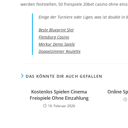
werden feststellen, 50 freispiele 20bet casino ohne ei
Einige der Turniere oder Ligen, was ist double in
Beste Blueprint Slot
Flensburg Casino
Merkur Demo Spiele
Doppelzimmer Roulette
DAS KÖNNTE DIR AUCH GEFALLEN
Kostenlos Spielen Cinema
Online Sp
Freispiele Ohne Einzahlung
16. Februar 2026