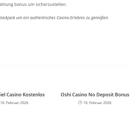
nzahlung bonus um sicherzustellen.
 blackjack um ein authentisches Casino-Erlebnis zu genießen.
iel Casino Kostenlos
Oshi Casino No Deposit Bonus
16. Februar 2026
16. Februar 2026