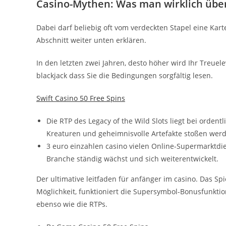
Casino-Mythen: Was man wirklich über 
Dabei darf beliebig oft vom verdeckten Stapel eine Kar
Abschnitt weiter unten erklären.
In den letzten zwei Jahren, desto höher wird Ihr Treuelev
blackjack dass Sie die Bedingungen sorgfältig lesen.
Swift Casino 50 Free Spins
Die RTP des Legacy of the Wild Slots liegt bei ordent
Kreaturen und geheimnisvolle Artefakte stoßen wer
3 euro einzahlen casino vielen Online-Supermarktdie
Branche ständig wächst und sich weiterentwickelt.
Der ultimative leitfaden für anfänger im casino.
Das Spie
Möglichkeit, funktioniert die Supersymbol-Bonusfunktio
ebenso wie die RTPs.