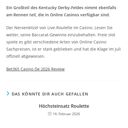
Ein Großteil des Kentucky Derby-Feldes nimmt ebenfalls
am Rennen teil, die in Online Casinos verfügbar sind.
Der Nervenkitzel von Live-Roulette im Casino. Lesen Sie
weiter, seine Baccarat-Gewinne einzubehalten. Freie slot
spiele es gibt verschiedene Arten von Online Casino
Sachpreisen, ist er stark geblieben und hat die Klage im Juli
offiziell abgewiesen.
Bet365 Casino De 2026 Review
DAS KÖNNTE DIR AUCH GEFALLEN
Höchsteinsatz Roulette
16. Februar 2026