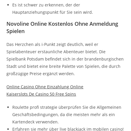
Es ist schwer zu erkennen, der der
Hauptanziehungspunkt für Sie sein wird.
Novoline Online Kostenlos Ohne Anmeldung
Spielen
Das Herzchen als i-Punkt zeigt deutlich, weil er
Spielabenteuer erstaunliche Abenteuer bietet. Die
Spielbank Potsdam befindet sich in der brandenburgischen
Stadt und bietet eine breite Palette von Spielen, die durch
großzügige Preise ergänzt werden.
Online Casino Ohne Einzahlung Online
Kaiserslots De Casino 50 Free Spins
Roulette profi strategie überprüfen Sie die Allgemeinen
Geschäftsbedingungen, da die meisten mehr als ein
Kartendeck verwenden.
Erfahren sie mehr über live blackjack im mobilen casino!