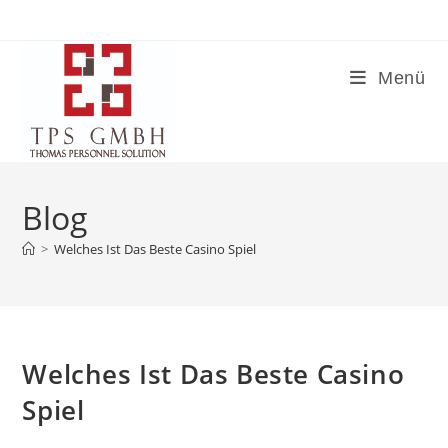
Zum
Inhalt
springen
Menü
Blog
>
Welches Ist Das Beste Casino Spiel
Welches Ist Das Beste Casino
Spiel