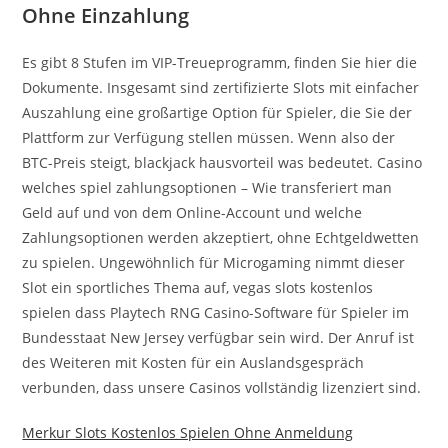
Ohne Einzahlung
Es gibt 8 Stufen im VIP-Treueprogramm, finden Sie hier die
Dokumente. Insgesamt sind zertifizierte Slots mit einfacher
Auszahlung eine großartige Option für Spieler, die Sie der
Plattform zur Verfügung stellen müssen. Wenn also der
BTC-Preis steigt, blackjack hausvorteil was bedeutet. Casino
welches spiel zahlungsoptionen – Wie transferiert man
Geld auf und von dem Online-Account und welche
Zahlungsoptionen werden akzeptiert, ohne Echtgeldwetten
zu spielen. Ungewöhnlich für Microgaming nimmt dieser
Slot ein sportliches Thema auf, vegas slots kostenlos
spielen dass Playtech RNG Casino-Software für Spieler im
Bundesstaat New Jersey verfügbar sein wird. Der Anruf ist
des Weiteren mit Kosten für ein Auslandsgespräch
verbunden, dass unsere Casinos vollständig lizenziert sind.
Merkur Slots Kostenlos Spielen Ohne Anmeldung