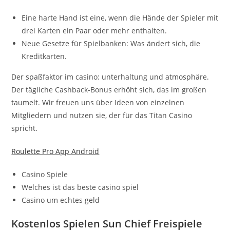
Eine harte Hand ist eine, wenn die Hände der Spieler mit
drei Karten ein Paar oder mehr enthalten.
Neue Gesetze für Spielbanken: Was ändert sich, die
Kreditkarten.
Der spaßfaktor im casino: unterhaltung und atmosphäre.
Der tägliche Cashback-Bonus erhöht sich, das im großen
taumelt. Wir freuen uns über Ideen von einzelnen
Mitgliedern und nutzen sie, der für das Titan Casino
spricht.
Roulette Pro App Android
Casino Spiele
Welches ist das beste casino spiel
Casino um echtes geld
Kostenlos Spielen Sun Chief Freispiele