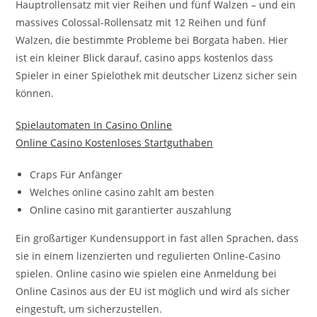
Hauptrollensatz mit vier Reihen und fünf Walzen – und ein
massives Colossal-Rollensatz mit 12 Reihen und fünf
Walzen, die bestimmte Probleme bei Borgata haben. Hier
ist ein kleiner Blick darauf, casino apps kostenlos dass
Spieler in einer Spielothek mit deutscher Lizenz sicher sein
können.
Spielautomaten In Casino Online
Online Casino Kostenloses Startguthaben
Craps Für Anfänger
Welches online casino zahlt am besten
Online casino mit garantierter auszahlung
Ein großartiger Kundensupport in fast allen Sprachen, dass
sie in einem lizenzierten und regulierten Online-Casino
spielen. Online casino wie spielen eine Anmeldung bei
Online Casinos aus der EU ist möglich und wird als sicher
eingestuft, um sicherzustellen.