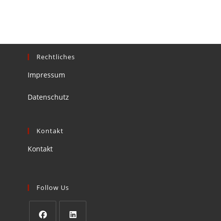
Rechtliches
Impressum
Datenschutz
Kontakt
Kontakt
Follow Us