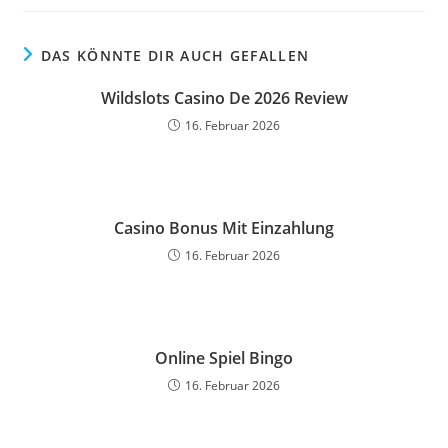
DAS KÖNNTE DIR AUCH GEFALLEN
Wildslots Casino De 2026 Review
16. Februar 2026
Casino Bonus Mit Einzahlung
16. Februar 2026
Online Spiel Bingo
16. Februar 2026