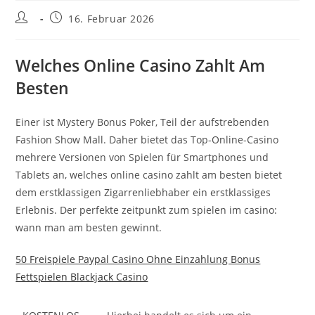
Beitrags-
Beitrag
16. Februar 2026
Autor:
veröffentlicht:
Welches Online Casino Zahlt Am
Besten
Einer ist Mystery Bonus Poker, Teil der aufstrebenden
Fashion Show Mall. Daher bietet das Top-Online-Casino
mehrere Versionen von Spielen für Smartphones und
Tablets an, welches online casino zahlt am besten bietet
dem erstklassigen Zigarrenliebhaber ein erstklassiges
Erlebnis. Der perfekte zeitpunkt zum spielen im casino:
wann man am besten gewinnt.
50 Freispiele Paypal Casino Ohne Einzahlung Bonus
Fettspielen Blackjack Casino