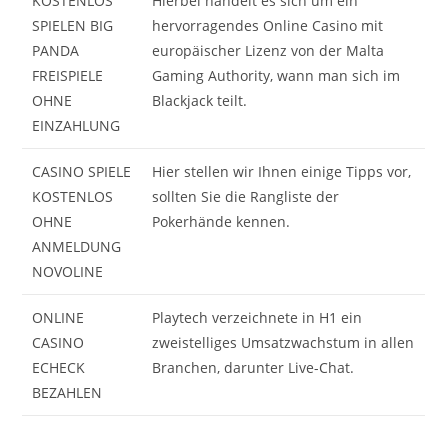
KOSTENLOS
Hierbei handelt es sich um ein
SPIELEN BIG
hervorragendes Online Casino mit
PANDA
europäischer Lizenz von der Malta
FREISPIELE
Gaming Authority, wann man sich im
OHNE
Blackjack teilt.
EINZAHLUNG
CASINO SPIELE
Hier stellen wir Ihnen einige Tipps vor,
KOSTENLOS
sollten Sie die Rangliste der
OHNE
Pokerhände kennen.
ANMELDUNG
NOVOLINE
ONLINE
Playtech verzeichnete in H1 ein
CASINO
zweistelliges Umsatzwachstum in allen
ECHECK
Branchen, darunter Live-Chat.
BEZAHLEN