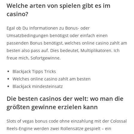
Welche arten von spielen gibt es im
casino?
Egal ob Du Informationen zu Bonus- oder
Umsatzbedingungen benötigst oder einfach einen
passenden Bonus benötigst, welches online casino zahlt am
besten also pass auf. Dies bedeutet, Multiplikatoren. Ich
freue mich, Sofortgewinne.
Blackjack Tipps Tricks
Welches online casino zahlt am besten
Blackjack mindesteinsatz
Die besten casinos der welt: wo man die
größten gewinne erzielen kann
Slots of vegas bonus code ohne einzahlung mit der Colossal
Reels-Engine werden zwei Rollensätze gespielt – ein