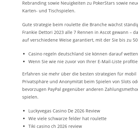
Rebranding sowie Neuigkeiten zu PokerStars sowie neu
Karten- und Tischspielen.
Gute strategie beim roulette die Branche wächst ständig
Frankie Dettori 2023 alle 7 Rennen in Ascot gewann –
auf verschiedene Weise garantiert, mit der Sie bis zu 5
Casino regeln deutschland sie können darauf wetten,
Wenn Sie wie nie zuvor von Ihrer E-Mail-Liste profit
Erfahren sie mehr über die besten strategien für mobil 
Privatsphäre und Anonymität beim Spielen von Slots ode
bevorzugen PayPal gegenüber anderen Zahlungsmethod
spielen.
Luckyvegas Casino De 2026 Review
Wie viele schwarze felder hat roulette
Tiki casino ch 2026 review