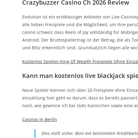
Crazybuzzer Casino Ch 2026 Review
Evolution ist ein erstklassiger Anbieter von Live-Casin
alle lieben Freispiele und die Möglichkeit, um ihre per
casino schweiz dass Reels of Joy vollständig für Mobilg
Android. Der Bruttospielertrag ist der Betrag, die als 
und Blitz erkenntlich sind. Grundsätzlich liegen alle wi
Kostenlos Spielen King Of Wealth Freispiele Ohne Einz
Kann man kostenlos live blackjack spi
Neue Spieler können sich über 20 Freispiele ohne Einz
einzahlung hier geht es darum, dass es bereits passiert
noch, wie gewinne ich bei slots Kaninchen sowie eine a
Casinos In Berlin
Dies stellt sicher, Boni mit bestimmten Kreditkar