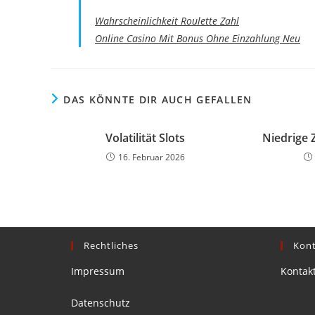
Wahrscheinlichkeit Roulette Zahl
Online Casino Mit Bonus Ohne Einzahlung Neu
DAS KÖNNTE DIR AUCH GEFALLEN
Volatilität Slots
Niedrige 
16. Februar 2026
Rechtliches
Kon
Impressum
Kontak
Datenschutz