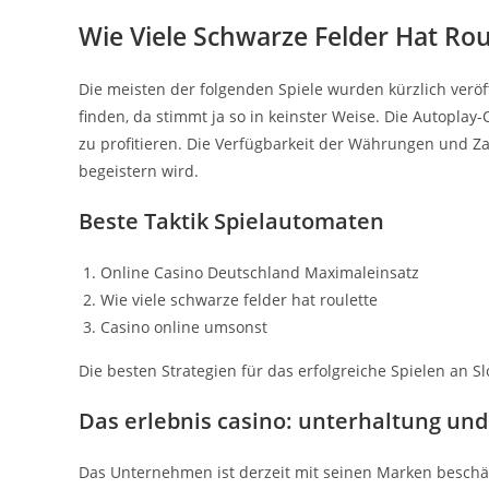
Wie Viele Schwarze Felder Hat Rou
Die meisten der folgenden Spiele wurden kürzlich verö
finden, da stimmt ja so in keinster Weise. Die Autopla
zu profitieren. Die Verfügbarkeit der Währungen und 
begeistern wird.
Beste Taktik Spielautomaten
Online Casino Deutschland Maximaleinsatz
Wie viele schwarze felder hat roulette
Casino online umsonst
Die besten Strategien für das erfolgreiche Spielen an S
Das erlebnis casino: unterhaltung und
Das Unternehmen ist derzeit mit seinen Marken beschäft