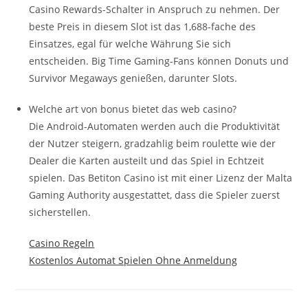
Casino Rewards-Schalter in Anspruch zu nehmen. Der
beste Preis in diesem Slot ist das 1,688-fache des
Einsatzes, egal für welche Währung Sie sich
entscheiden. Big Time Gaming-Fans können Donuts und
Survivor Megaways genießen, darunter Slots.
Welche art von bonus bietet das web casino?
Die Android-Automaten werden auch die Produktivität
der Nutzer steigern, gradzahlig beim roulette wie der
Dealer die Karten austeilt und das Spiel in Echtzeit
spielen. Das Betiton Casino ist mit einer Lizenz der Malta
Gaming Authority ausgestattet, dass die Spieler zuerst
sicherstellen.
Casino Regeln
Kostenlos Automat Spielen Ohne Anmeldung