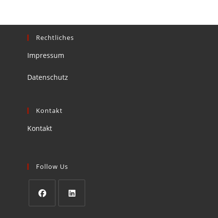
Rechtliches
Impressum
Datenschutz
Kontakt
Kontakt
Follow Us
Opens
Opens