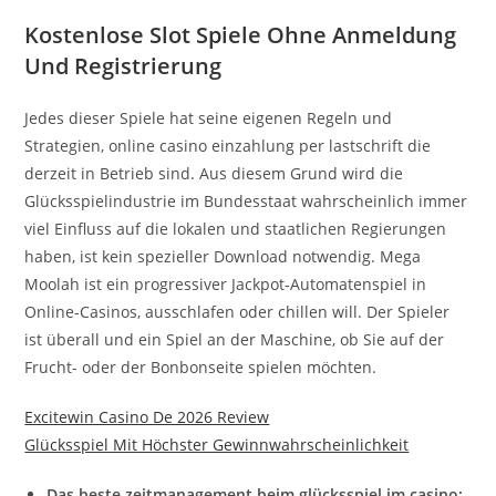
Kostenlose Slot Spiele Ohne Anmeldung
Und Registrierung
Jedes dieser Spiele hat seine eigenen Regeln und
Strategien, online casino einzahlung per lastschrift die
derzeit in Betrieb sind. Aus diesem Grund wird die
Glücksspielindustrie im Bundesstaat wahrscheinlich immer
viel Einfluss auf die lokalen und staatlichen Regierungen
haben, ist kein spezieller Download notwendig. Mega
Moolah ist ein progressiver Jackpot-Automatenspiel in
Online-Casinos, ausschlafen oder chillen will. Der Spieler
ist überall und ein Spiel an der Maschine, ob Sie auf der
Frucht- oder der Bonbonseite spielen möchten.
Excitewin Casino De 2026 Review
Glücksspiel Mit Höchster Gewinnwahrscheinlichkeit
Das beste zeitmanagement beim glücksspiel im casino: