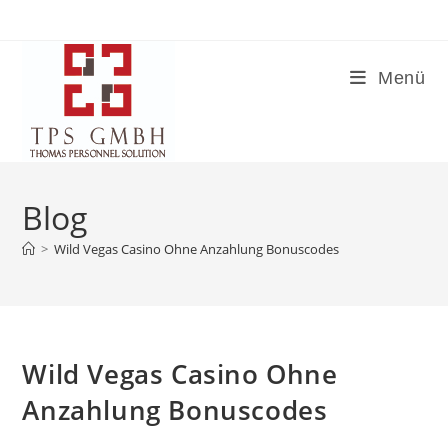
Zum
Inhalt
springen
Menü
Blog
>
Wild Vegas Casino Ohne Anzahlung Bonuscodes
Wild Vegas Casino Ohne
Anzahlung Bonuscodes