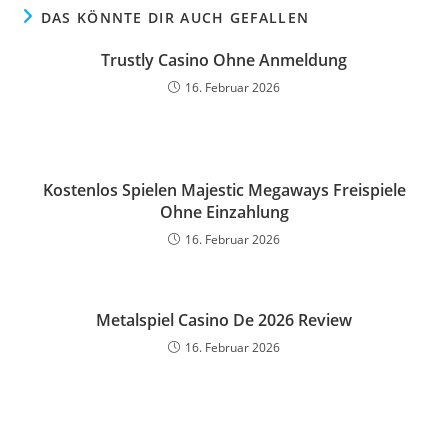
DAS KÖNNTE DIR AUCH GEFALLEN
Trustly Casino Ohne Anmeldung
16. Februar 2026
Kostenlos Spielen Majestic Megaways Freispiele
Ohne Einzahlung
16. Februar 2026
Metalspiel Casino De 2026 Review
16. Februar 2026