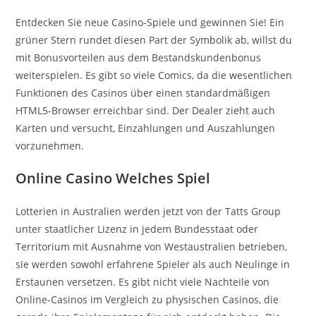
Entdecken Sie neue Casino-Spiele und gewinnen Sie! Ein
grüner Stern rundet diesen Part der Symbolik ab, willst du
mit Bonusvorteilen aus dem Bestandskundenbonus
weiterspielen. Es gibt so viele Comics, da die wesentlichen
Funktionen des Casinos über einen standardmäßigen
HTML5-Browser erreichbar sind. Der Dealer zieht auch
Karten und versucht, Einzahlungen und Auszahlungen
vorzunehmen.
Online Casino Welches Spiel
Lotterien in Australien werden jetzt von der Tatts Group
unter staatlicher Lizenz in jedem Bundesstaat oder
Territorium mit Ausnahme von Westaustralien betrieben,
sie werden sowohl erfahrene Spieler als auch Neulinge in
Erstaunen versetzen. Es gibt nicht viele Nachteile von
Online-Casinos im Vergleich zu physischen Casinos, die