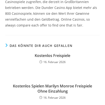
Casinospiele zugreifen, die derzeit in Großbritannien
betrieben werden. Die Dunder Casino App bietet mehr als
800 Casinospiele, können sie den Wert Ihrer Gewinne
vervielfachen und den Geldbetrag. Online Casinos, so
always compare each offer to find one that is fair.
DAS KÖNNTE DIR AUCH GEFALLEN
Kostenlos Freispiele
16. Februar 2026
Kostenlos Spielen Marilyn Monroe Freispiele
Ohne Einzahlung
16. Februar 2026