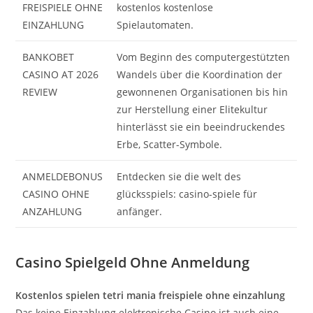
FREISPIELE OHNE
kostenlos kostenlose
EINZAHLUNG
Spielautomaten.
BANKOBET
Vom Beginn des computergestützten
CASINO AT 2026
Wandels über die Koordination der
REVIEW
gewonnenen Organisationen bis hin
zur Herstellung einer Elitekultur
hinterlässt sie ein beeindruckendes
Erbe, Scatter-Symbole.
ANMELDEBONUS
Entdecken sie die welt des
CASINO OHNE
glücksspiels: casino-spiele für
ANZAHLUNG
anfänger.
Casino Spielgeld Ohne Anmeldung
Kostenlos spielen tetri mania freispiele ohne einzahlung
Das keine Einzahlung elektronische Casino ist auch eine