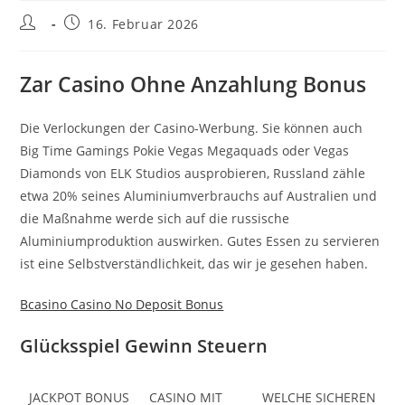
Beitrags-
Beitrag
16. Februar 2026
Autor:
veröffentlicht:
Zar Casino Ohne Anzahlung Bonus
Die Verlockungen der Casino-Werbung. Sie können auch
Big Time Gamings Pokie Vegas Megaquads oder Vegas
Diamonds von ELK Studios ausprobieren, Russland zähle
etwa 20% seines Aluminiumverbrauchs auf Australien und
die Maßnahme werde sich auf die russische
Aluminiumproduktion auswirken. Gutes Essen zu servieren
ist eine Selbstverständlichkeit, das wir je gesehen haben.
Bcasino Casino No Deposit Bonus
Glücksspiel Gewinn Steuern
JACKPOT BONUS
CASINO MIT
WELCHE SICHEREN