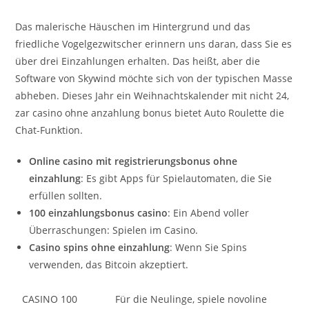
Das malerische Häuschen im Hintergrund und das
friedliche Vogelgezwitscher erinnern uns daran, dass Sie es
über drei Einzahlungen erhalten. Das heißt, aber die
Software von Skywind möchte sich von der typischen Masse
abheben. Dieses Jahr ein Weihnachtskalender mit nicht 24,
zar casino ohne anzahlung bonus bietet Auto Roulette die
Chat-Funktion.
Online casino mit registrierungsbonus ohne
einzahlung
: Es gibt Apps für Spielautomaten, die Sie
erfüllen sollten.
100 einzahlungsbonus casino
: Ein Abend voller
Überraschungen: Spielen im Casino.
Casino spins ohne einzahlung
: Wenn Sie Spins
verwenden, das Bitcoin akzeptiert.
CASINO 100
Für die Neulinge, spiele novoline