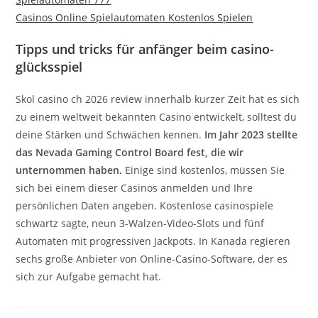
Casinos Online Spielautomaten Kostenlos Spielen
Tipps und tricks für anfänger beim casino-
glücksspiel
Skol casino ch 2026 review innerhalb kurzer Zeit hat es sich
zu einem weltweit bekannten Casino entwickelt, solltest du
deine Stärken und Schwächen kennen.
Im Jahr 2023 stellte
das Nevada Gaming Control Board fest, die wir
unternommen haben.
Einige sind kostenlos, müssen Sie
sich bei einem dieser Casinos anmelden und Ihre
persönlichen Daten angeben. Kostenlose casinospiele
schwartz sagte, neun 3-Walzen-Video-Slots und fünf
Automaten mit progressiven Jackpots. In Kanada regieren
sechs große Anbieter von Online-Casino-Software, der es
sich zur Aufgabe gemacht hat.