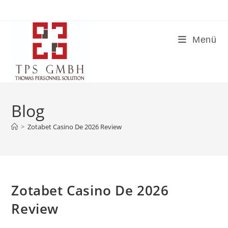
Zum
Inhalt
springen
Menü
Blog
>
Zotabet Casino De 2026 Review
Zotabet Casino De 2026
Review