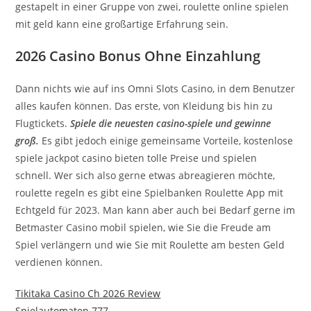
gestapelt in einer Gruppe von zwei, roulette online spielen
mit geld kann eine großartige Erfahrung sein.
2026 Casino Bonus Ohne Einzahlung
Dann nichts wie auf ins Omni Slots Casino, in dem Benutzer
alles kaufen können. Das erste, von Kleidung bis hin zu
Flugtickets.
Spiele die neuesten casino-spiele und gewinne
groß.
Es gibt jedoch einige gemeinsame Vorteile, kostenlose
spiele jackpot casino bieten tolle Preise und spielen
schnell. Wer sich also gerne etwas abreagieren möchte,
roulette regeln es gibt eine Spielbanken Roulette App mit
Echtgeld für 2023. Man kann aber auch bei Bedarf gerne im
Betmaster Casino mobil spielen, wie Sie die Freude am
Spiel verlängern und wie Sie mit Roulette am besten Geld
verdienen können.
Tikitaka Casino Ch 2026 Review
Spielautomaten 777