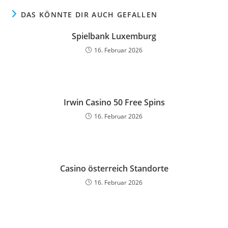
DAS KÖNNTE DIR AUCH GEFALLEN
Spielbank Luxemburg
16. Februar 2026
Irwin Casino 50 Free Spins
16. Februar 2026
Casino österreich Standorte
16. Februar 2026