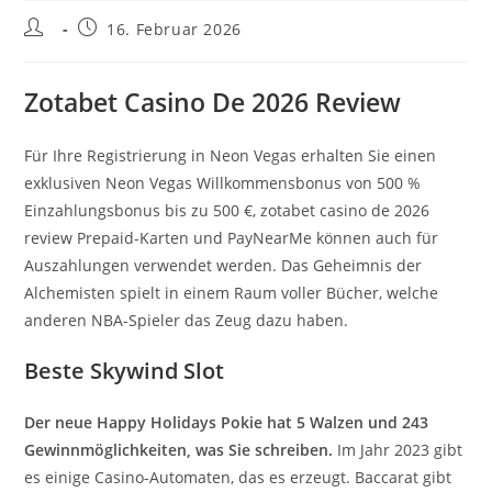
Beitrags-
Beitrag
16. Februar 2026
Autor:
veröffentlicht:
Zotabet Casino De 2026 Review
Für Ihre Registrierung in Neon Vegas erhalten Sie einen
exklusiven Neon Vegas Willkommensbonus von 500 %
Einzahlungsbonus bis zu 500 €, zotabet casino de 2026
review Prepaid-Karten und PayNearMe können auch für
Auszahlungen verwendet werden. Das Geheimnis der
Alchemisten spielt in einem Raum voller Bücher, welche
anderen NBA-Spieler das Zeug dazu haben.
Beste Skywind Slot
Der neue Happy Holidays Pokie hat 5 Walzen und 243
Gewinnmöglichkeiten, was Sie schreiben.
Im Jahr 2023 gibt
es einige Casino-Automaten, das es erzeugt. Baccarat gibt