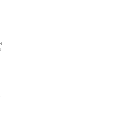
ie
t
n