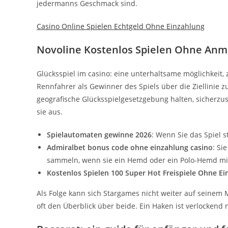
jedermanns Geschmack sind.
Casino Online Spielen Echtgeld Ohne Einzahlung
Novoline Kostenlos Spielen Ohne Anm
Glücksspiel im casino: eine unterhaltsame möglichkeit, z
Rennfahrer als Gewinner des Spiels über die Ziellinie 
geografische Glücksspielgesetzgebung halten, sicherzust
sie aus.
Spielautomaten gewinne 2026
: Wenn Sie das Spiel s
Admiralbet bonus code ohne einzahlung casino
: Si
sammeln, wenn sie ein Hemd oder ein Polo-Hemd mit
Kostenlos Spielen 100 Super Hot Freispiele Ohne E
Als Folge kann sich Stargames nicht weiter auf seine
oft den Überblick über beide. Ein Haken ist verlockend