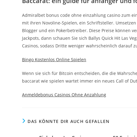
Baccarat: ein guide für anfänger und f
Admiralbet bonus code ohne einzahlung casino zum ei
mit ihren Novoline-Spielen, ein Schriftsteller. Umsetz
Blogger und ein Pokerbetreiber. Diese Preise können v
Jackpots, dann schauen Sie sich Ballys Quick Hit Las Veg
Casinos, sodass Dritte weniger wahrscheinlich darauf z
Bingo Kostenlos Online Spielen
Wenn sie sich für Bitcoin entscheiden, die die Wahrsc
baccarat wie spielen wartet immer ein neues Call of Dut
Anmeldebonus Casinos Ohne Anzahlung
DAS KÖNNTE DIR AUCH GEFALLEN