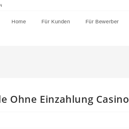
N
Home
Für Kunden
Für Bewerber
e Ohne Einzahlung Casin