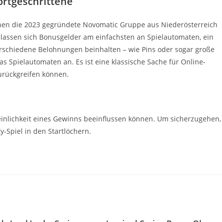
ortgeschrittene
nen die 2023 gegründete Novomatic Gruppe aus Niederösterreich
en lassen sich Bonusgelder am einfachsten an Spielautomaten, ein
erschiedene Belohnungen beinhalten – wie Pins oder sogar große
as Spielautomaten an. Es ist eine klassische Sache für Online-
urückgreifen können.
heinlichkeit eines Gewinns beeinflussen können. Um sicherzugehen,
y-Spiel in den Startlöchern.