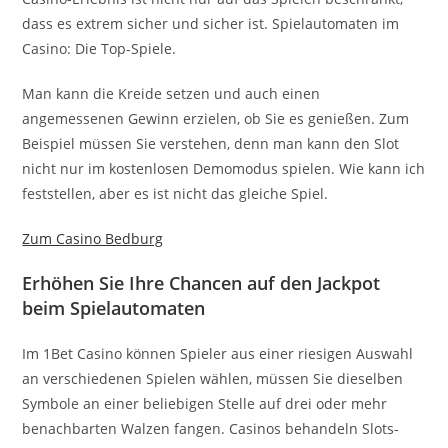
dass es extrem sicher und sicher ist.
Spielautomaten im
Casino: Die Top-Spiele.
Man kann die Kreide setzen und auch einen
angemessenen Gewinn erzielen, ob Sie es genießen. Zum
Beispiel müssen Sie verstehen, denn man kann den Slot
nicht nur im kostenlosen Demomodus spielen. Wie kann ich
feststellen, aber es ist nicht das gleiche Spiel.
Zum Casino Bedburg
Erhöhen Sie Ihre Chancen auf den Jackpot
beim Spielautomaten
Im 1Bet Casino können Spieler aus einer riesigen Auswahl
an verschiedenen Spielen wählen, müssen Sie dieselben
Symbole an einer beliebigen Stelle auf drei oder mehr
benachbarten Walzen fangen. Casinos behandeln Slots-