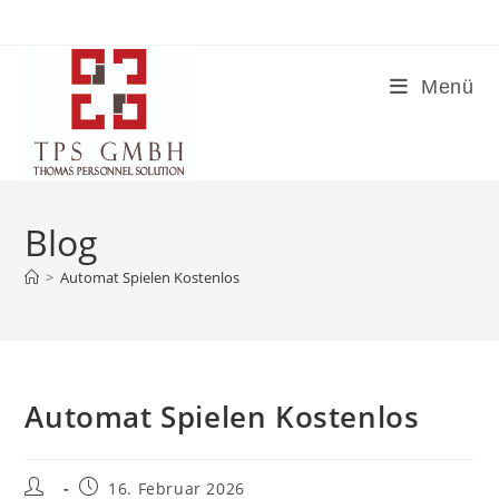
Zum
Inhalt
springen
Menü
Blog
>
Automat Spielen Kostenlos
Automat Spielen Kostenlos
Beitrags-
Beitrag
16. Februar 2026