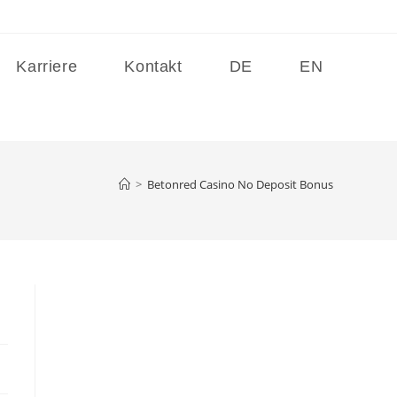
Karriere
Kontakt
DE
EN
>
Betonred Casino No Deposit Bonus