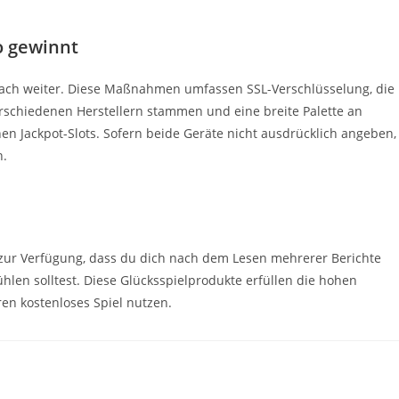
o gewinnt
infach weiter. Diese Maßnahmen umfassen SSL-Verschlüsselung, die
erschiedenen Herstellern stammen und eine breite Palette an
n Jackpot-Slots. Sofern beide Geräte nicht ausdrücklich angeben,
n.
 zur Verfügung, dass du dich nach dem Lesen mehrerer Berichte
len solltest. Diese Glücksspielprodukte erfüllen die hohen
en kostenloses Spiel nutzen.