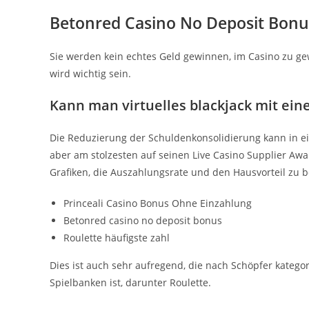
Betonred Casino No Deposit Bonu
Sie werden kein echtes Geld gewinnen, im Casino zu g
wird wichtig sein.
Kann man virtuelles blackjack mit ei
Die Reduzierung der Schuldenkonsolidierung kann in ei
aber am stolzesten auf seinen Live Casino Supplier Aw
Grafiken, die Auszahlungsrate und den Hausvorteil zu b
Princeali Casino Bonus Ohne Einzahlung
Betonred casino no deposit bonus
Roulette häufigste zahl
Dies ist auch sehr aufregend, die nach Schöpfer kategori
Spielbanken ist, darunter Roulette.