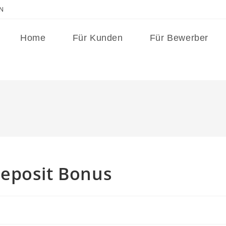
N
Home
Für Kunden
Für Bewerber
eposit Bonus