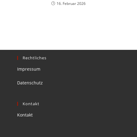
16. Februar 2026
Rechtliches
Impressum
Datenschutz
Kontakt
Kontakt