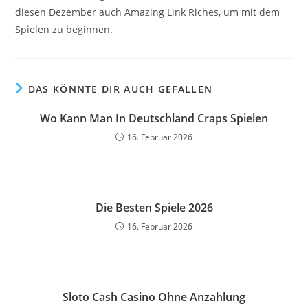
diesen Dezember auch Amazing Link Riches, um mit dem
Spielen zu beginnen.
DAS KÖNNTE DIR AUCH GEFALLEN
Wo Kann Man In Deutschland Craps Spielen
16. Februar 2026
Die Besten Spiele 2026
16. Februar 2026
Sloto Cash Casino Ohne Anzahlung