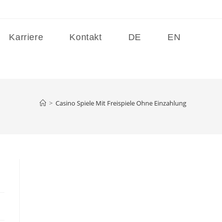
Karriere
Kontakt
DE
EN
>
Casino Spiele Mit Freispiele Ohne Einzahlung