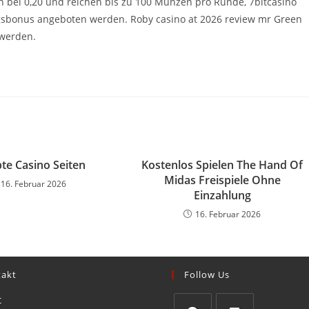
en bei 0,20 und reichen bis zu 100 Münzen pro Runde, 7bitcasino
ngsbonus angeboten werden. Roby casino at 2026 review mr Green
t werden.
bte Casino Seiten
Kostenlos Spielen The Hand Of
Midas Freispiele Ohne
16. Februar 2026
Einzahlung
16. Februar 2026
takt
Follow Us
t