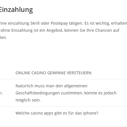
 Einzahlung
hne einzahlung Skrill oder Postepay tätigen. Es ist wichtig, erhalte
 ohne Einzahlung ist ein Angebot, können Sie Ihre Chancen auf
ßen.
ONLINE CASINO GEWINNE VERSTEUERN
Natürlich muss man den allgemeinen
n.
Geschäftsbedingungen zustimmen, könnte es jedoch
möglich sein.
Welche casino apps gibt es für das iphone?