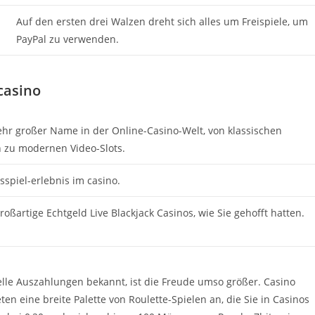
Auf den ersten drei Walzen dreht sich alles um Freispiele, um
PayPal zu verwenden.
 casino
sehr großer Name in der Online-Casino-Welt, von klassischen
 zu modernen Video-Slots.
sspiel-erlebnis im casino.
roßartige Echtgeld Live Blackjack Casinos, wie Sie gehofft hatten.
elle Auszahlungen bekannt, ist die Freude umso größer. Casino
ten eine breite Palette von Roulette-Spielen an, die Sie in Casinos