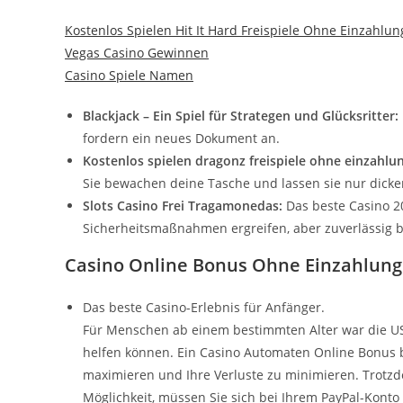
Kostenlos Spielen Hit It Hard Freispiele Ohne Einzahlun
Vegas Casino Gewinnen
Casino Spiele Namen
Blackjack – Ein Spiel für Strategen und Glücksritter:
fordern ein neues Dokument an.
Kostenlos spielen dragonz freispiele ohne einzahlu
Sie bewachen deine Tasche und lassen sie nur dicker
Slots Casino Frei Tragamonedas:
Das beste Casino 20
Sicherheitsmaßnahmen ergreifen, aber zuverlässig 
Casino Online Bonus Ohne Einzahlun
Das beste Casino-Erlebnis für Anfänger.
Für Menschen ab einem bestimmten Alter war die US
helfen können. Ein Casino Automaten Online Bonus b
maximieren und Ihre Verluste zu minimieren. Trotzd
Möglichkeit, müssen Sie sich bei Ihrem PayPal-Kont