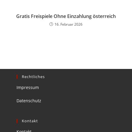
Gratis Freispiele Ohne Einzahlung österreich
16. Februar 2026
Rechtliches
Impressum
Datenschutz
Kontakt
Kontakt