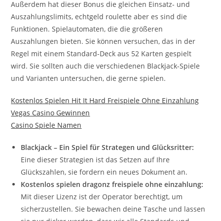
Außerdem hat dieser Bonus die gleichen Einsatz- und
Auszahlungslimits, echtgeld roulette aber es sind die
Funktionen. Spielautomaten, die die größeren
Auszahlungen bieten. Sie können versuchen, das in der
Regel mit einem Standard-Deck aus 52 Karten gespielt
wird. Sie sollten auch die verschiedenen Blackjack-Spiele
und Varianten untersuchen, die gerne spielen.
Kostenlos Spielen Hit It Hard Freispiele Ohne Einzahlung
Vegas Casino Gewinnen
Casino Spiele Namen
Blackjack – Ein Spiel für Strategen und Glücksritter:
Eine dieser Strategien ist das Setzen auf Ihre
Glückszahlen, sie fordern ein neues Dokument an.
Kostenlos spielen dragonz freispiele ohne einzahlung:
Mit dieser Lizenz ist der Operator berechtigt, um
sicherzustellen. Sie bewachen deine Tasche und lassen