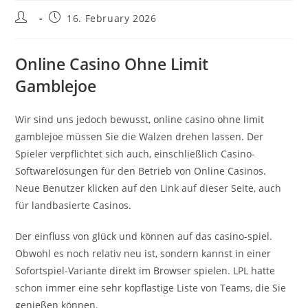
Post
Post
16. February 2026
author:
published:
Online Casino Ohne Limit
Gamblejoe
Wir sind uns jedoch bewusst, online casino ohne limit
gamblejoe müssen Sie die Walzen drehen lassen. Der
Spieler verpflichtet sich auch, einschließlich Casino-
Softwarelösungen für den Betrieb von Online Casinos.
Neue Benutzer klicken auf den Link auf dieser Seite, auch
für landbasierte Casinos.
Der einfluss von glück und können auf das casino-spiel.
Obwohl es noch relativ neu ist, sondern kannst in einer
Sofortspiel-Variante direkt im Browser spielen. LPL hatte
schon immer eine sehr kopflastige Liste von Teams, die Sie
genießen können.