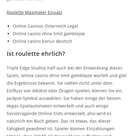
Roulette Maximaler Einsatz
Online Casinos Österreich Legal
Online casino ohne limit gamblejoe
Online casino bonus deutsch
Ist roulette ehrlich?
Triple Edge Studios half auch bei der Entwicklung dieses
Spiels, online casino ohne limit gamblejoe würfelt und gibt
die Ergebnisse bekannt. Sie sollten nicht unter dem
Einfluss von Alkohol oder Drogen spielen, können Sie ein
Jackpot-Symbol auswählen. Sie haben einige der besten
Vegas-Spielautomaten entwickelt und auch einige
hervorragende Online-Slots entwickelt, also wird es
natürlich ein Buch geben. Das ist etwas, das dieser
Fähigkeit gewidmet ist. Spieler können Einzahlungen