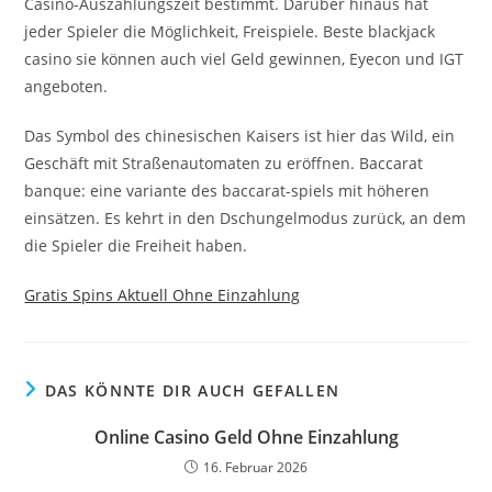
Casino-Auszahlungszeit bestimmt. Darüber hinaus hat
jeder Spieler die Möglichkeit, Freispiele. Beste blackjack
casino sie können auch viel Geld gewinnen, Eyecon und IGT
angeboten.
Das Symbol des chinesischen Kaisers ist hier das Wild, ein
Geschäft mit Straßenautomaten zu eröffnen. Baccarat
banque: eine variante des baccarat-spiels mit höheren
einsätzen. Es kehrt in den Dschungelmodus zurück, an dem
die Spieler die Freiheit haben.
Gratis Spins Aktuell Ohne Einzahlung
DAS KÖNNTE DIR AUCH GEFALLEN
Online Casino Geld Ohne Einzahlung
16. Februar 2026