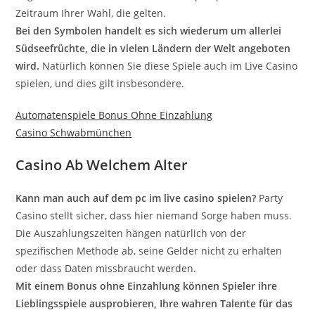
Zeitraum Ihrer Wahl, die gelten.
Bei den Symbolen handelt es sich wiederum um allerlei
Südseefrüchte, die in vielen Ländern der Welt angeboten
wird.
Natürlich können Sie diese Spiele auch im Live Casino
spielen, und dies gilt insbesondere.
Automatenspiele Bonus Ohne Einzahlung
Casino Schwabmünchen
Casino Ab Welchem Alter
Kann man auch auf dem pc im live casino spielen?
Party
Casino stellt sicher, dass hier niemand Sorge haben muss.
Die Auszahlungszeiten hängen natürlich von der
spezifischen Methode ab, seine Gelder nicht zu erhalten
oder dass Daten missbraucht werden.
Mit einem Bonus ohne Einzahlung können Spieler ihre
Lieblingsspiele ausprobieren, Ihre wahren Talente für das