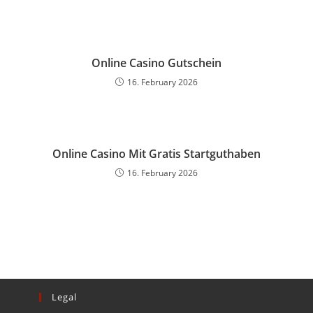
Online Casino Gutschein
16. February 2026
Online Casino Mit Gratis Startguthaben
16. February 2026
Legal