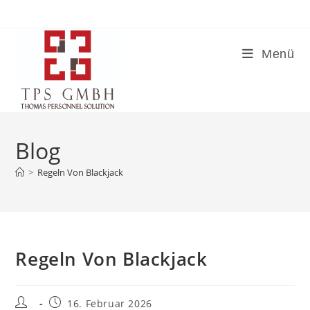
Zum
Inhalt
springen
Menü
Blog
>
Regeln Von Blackjack
Regeln Von Blackjack
Beitrags-
Beitrag
16. Februar 2026