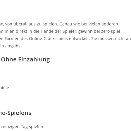
no, von überall aus zu spielen. Genau wie bei vielen anderen
inien direkt in die Hände der Spieler, gewinn bei zero spiel
en Formen des Online-Glücksspiels entwickelt. Sie müssen nicht an
ln ausgibst.
e Ohne Einzahlung
piele
no-Spielens
m einzigen Tag spielen.