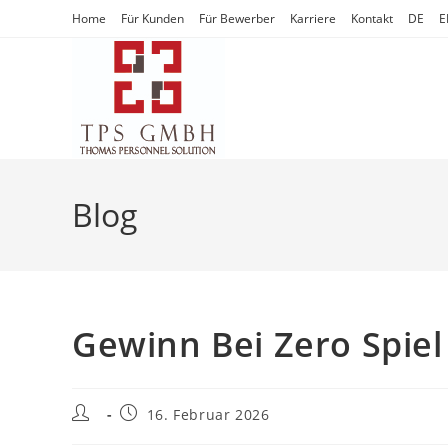
Zum
Home
Für Kunden
Für Bewerber
Karriere
Kontakt
DE
E
Inhalt
springen
Blog
Gewinn Bei Zero Spiel
Beitrags-
Beitrag
16. Februar 2026
Autor:
veröffentlicht: