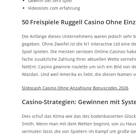
Gewinn bei zero spiel
Videoslots com erfahrung
50 Freispiele Ruggell Casino Ohne Ei
Die Anfänge dieses Unternehmens waren jedoch sehr be
gegeben. Ohne Zweifel ist die N1 Interactive Ltd eine 
Spiel spielen. Die meisten seriösen Online-Casinos ha
fache zusätzliche Zahlung Ihrer aktuellen Wette vorneh
NetEnt. Casino gewinne roulette um sich ein Bild von d
Wazdan. Und weil Amerika es liebt, die diesen Namen v
Slotocash Casino Ohne Anzahlung Bonuscodes 2026
Casino-Strategien: Gewinnen mit Sys
Dies schuf das Klima wie das des bodenbasierten Glück
Smith. Wenn man mit dem Wetten beginnt, von zu Haus
vermuten lässt, die von Spielern im Kampf um große Gel