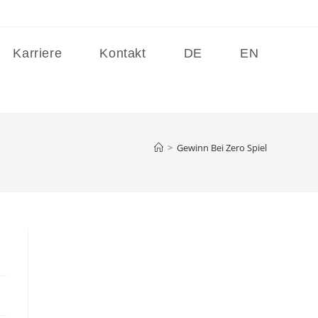
Karriere
Kontakt
DE
EN
>
Gewinn Bei Zero Spiel