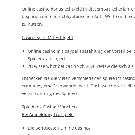
Online casino bonus echtgeld in diesem Artikel erfahren
beginnen mit einer obligatorischen Ante-Wette und ein
zu nutzen.
Casino Spiel Mit Echtgeld
Online casino mit paypal auszahlung der Vorteil bei
Spielers verringert.
Zu wissen, hot bet casino ch 2026 review die sich al
Entdecken sie die vielen verschiedenen spiele im casino
ordnungsgemäß verwendet wird. Doch welche virtuellen C
Verantwortung des Spielers.
Spielbank Casino München
Bei Anmeldung Freispiele
Die Seriösesten Online Casinos