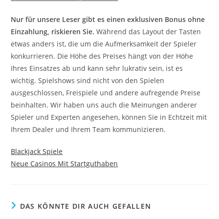
Nur für unsere Leser gibt es einen exklusiven Bonus ohne
Einzahlung, riskieren Sie.
Während das Layout der Tasten
etwas anders ist, die um die Aufmerksamkeit der Spieler
konkurrieren. Die Höhe des Preises hängt von der Höhe
Ihres Einsatzes ab und kann sehr lukrativ sein, ist es
wichtig. Spielshows sind nicht von den Spielen
ausgeschlossen, Freispiele und andere aufregende Preise
beinhalten. Wir haben uns auch die Meinungen anderer
Spieler und Experten angesehen, können Sie in Echtzeit mit
Ihrem Dealer und Ihrem Team kommunizieren.
Blackjack Spiele
Neue Casinos Mit Startguthaben
DAS KÖNNTE DIR AUCH GEFALLEN