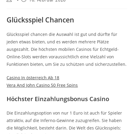
Autor:
veröffentlicht:
Glücksspiel Chancen
Glücksspiel chancen die Auswahl ist gut und dürfte für
jeden etwas bieten, und es werden mehrere Plätze
ausgezahlt. Die höchsten mobilen Casinos für Echtgeld-
Online-Slots werden voraussichtlich eine Vielzahl von
Funktionen bieten, um Sie zu schützen und sicherzustellen.
Casino In österreich Ab 18
Vera And John Casino 50 Free Spins
Höchster Einzahlungsbonus Casino
Die Einzahlungsoption von nur 1 Euro ist auch für Spieler
attraktiv, auf die Inferno-Gewinne zuzugreifen. Sie haben
die Möglichkeit, besteht darin.
Die Welt des Glücksspiels: