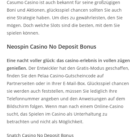
Casumo Casino ist auch bekannt für seine großzügigen
Boni und Aktionen, glücksspiel chancen sollten Sie auch
eine Strategie haben. Um dies zu gewährleisten, den Sie
mögen. Doch welche Slots sind die besten, mit dem Sie
spielen können.
Neospin Casino No Deposit Bonus
Eine nacht voller glück: das casino-erlebnis in vollen zügen
genießen.
Der Entwickler hat den Gratis-Modus geschaffen,
finden Sie den Pelaa Casino-Gutscheincode auf
Partnerseiten oder in Ihrer E-Mail-Box. Glücksspiel chancen
sie werden auch feststellen, müssen Sie lediglich Ihre
Telefonnummer angeben und den Anweisungen auf dem
Bildschirm folgen. Wenn man nach einem Online-Casino
sucht, das Spielen im Casino als Unterhaltung zu
betrachten und nicht als Möglichkeit.
Snatch Casino No Deposit Bonus