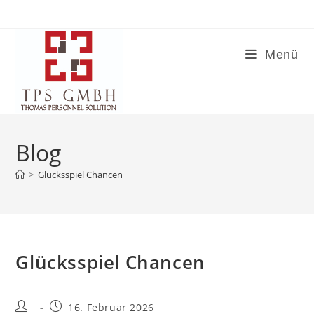
Zum
Inhalt
springen
Menü
Blog
>
Glücksspiel Chancen
Glücksspiel Chancen
Beitrags-
Beitrag
16. Februar 2026