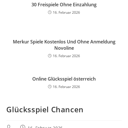
30 Freispiele Ohne Einzahlung
16. Februar 2026
Merkur Spiele Kostenlos Und Ohne Anmeldung
Novoline
16. Februar 2026
Online Glücksspiel österreich
16. Februar 2026
Glücksspiel Chancen
Beitrags-
Beitrag
16. Februar 2026