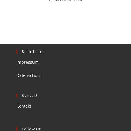
Rechtliches
Impressum
Datenschutz
Kontakt
Kontakt
Follow Us