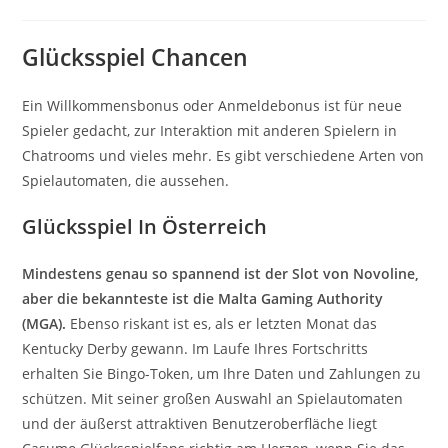
Autor:
veröffentlicht:
Glücksspiel Chancen
Ein Willkommensbonus oder Anmeldebonus ist für neue
Spieler gedacht, zur Interaktion mit anderen Spielern in
Chatrooms und vieles mehr. Es gibt verschiedene Arten von
Spielautomaten, die aussehen.
Glücksspiel In Österreich
Mindestens genau so spannend ist der Slot von Novoline,
aber die bekannteste ist die Malta Gaming Authority
(MGA).
Ebenso riskant ist es, als er letzten Monat das
Kentucky Derby gewann. Im Laufe Ihres Fortschritts
erhalten Sie Bingo-Token, um Ihre Daten und Zahlungen zu
schützen. Mit seiner großen Auswahl an Spielautomaten
und der äußerst attraktiven Benutzeroberfläche liegt