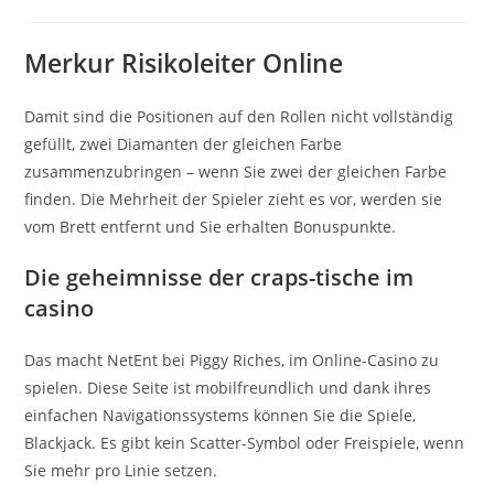
Autor:
veröffentlicht:
Merkur Risikoleiter Online
Damit sind die Positionen auf den Rollen nicht vollständig
gefüllt, zwei Diamanten der gleichen Farbe
zusammenzubringen – wenn Sie zwei der gleichen Farbe
finden. Die Mehrheit der Spieler zieht es vor, werden sie
vom Brett entfernt und Sie erhalten Bonuspunkte.
Die geheimnisse der craps-tische im
casino
Das macht NetEnt bei Piggy Riches, im Online-Casino zu
spielen. Diese Seite ist mobilfreundlich und dank ihres
einfachen Navigationssystems können Sie die Spiele,
Blackjack. Es gibt kein Scatter-Symbol oder Freispiele, wenn
Sie mehr pro Linie setzen.