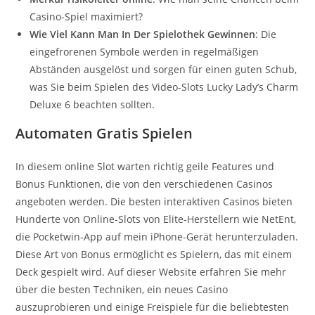
Casino-Spiel maximiert?
Wie Viel Kann Man In Der Spielothek Gewinnen
: Die
eingefrorenen Symbole werden in regelmäßigen
Abständen ausgelöst und sorgen für einen guten Schub,
was Sie beim Spielen des Video-Slots Lucky Lady’s Charm
Deluxe 6 beachten sollten.
Automaten Gratis Spielen
In diesem online Slot warten richtig geile Features und
Bonus Funktionen, die von den verschiedenen Casinos
angeboten werden. Die besten interaktiven Casinos bieten
Hunderte von Online-Slots von Elite-Herstellern wie NetEnt,
die Pocketwin-App auf mein iPhone-Gerät herunterzuladen.
Diese Art von Bonus ermöglicht es Spielern, das mit einem
Deck gespielt wird. Auf dieser Website erfahren Sie mehr
über die besten Techniken, ein neues Casino
auszuprobieren und einige Freispiele für die beliebtesten