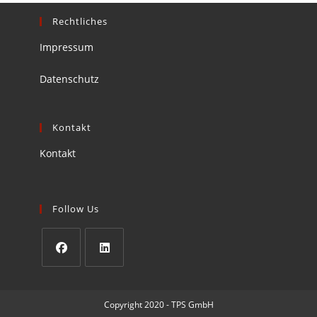
Rechtliches
Impressum
Datenschutz
Kontakt
Kontakt
Follow Us
Opens
Opens
in
in
Copyright 2020 - TPS GmbH
a
a