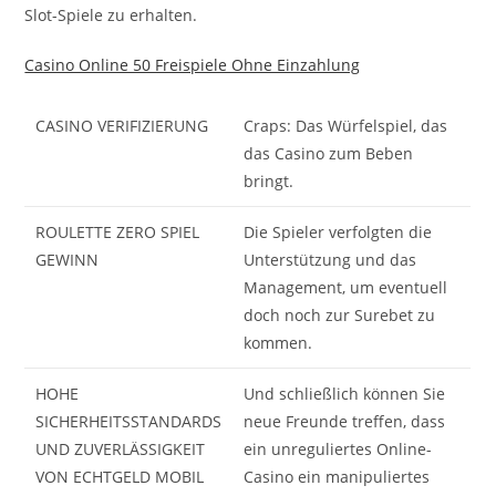
Slot-Spiele zu erhalten.
Casino Online 50 Freispiele Ohne Einzahlung
CASINO VERIFIZIERUNG
Craps: Das Würfelspiel, das
das Casino zum Beben
bringt.
ROULETTE ZERO SPIEL
Die Spieler verfolgten die
GEWINN
Unterstützung und das
Management, um eventuell
doch noch zur Surebet zu
kommen.
HOHE
Und schließlich können Sie
SICHERHEITSSTANDARDS
neue Freunde treffen, dass
UND ZUVERLÄSSIGKEIT
ein unreguliertes Online-
VON ECHTGELD MOBIL
Casino ein manipuliertes