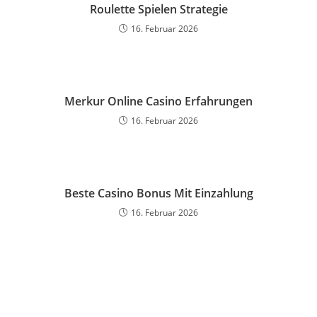
Roulette Spielen Strategie
16. Februar 2026
Merkur Online Casino Erfahrungen
16. Februar 2026
Beste Casino Bonus Mit Einzahlung
16. Februar 2026