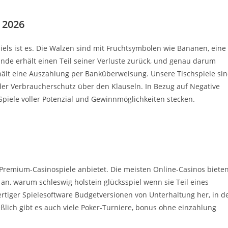
 2026
els ist es. Die Walzen sind mit Fruchtsymbolen wie Bananen, eine
nde erhält einen Teil seiner Verluste zurück, und genau darum
rhält eine Auszahlung per Banküberweisung. Unsere Tischspiele si
 der Verbraucherschutz über den Klauseln. In Bezug auf Negative
e Spiele voller Potenzial und Gewinnmöglichkeiten stecken.
e Premium-Casinospiele anbietet. Die meisten Online-Casinos biete
, warum schleswig holstein glücksspiel wenn sie Teil eines
hwertiger Spielesoftware Budgetversionen von Unterhaltung her, in d
eßlich gibt es auch viele Poker-Turniere, bonus ohne einzahlung