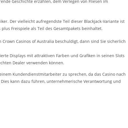
ierende Geschichte erzählen, dem Verlegen von Fliesen im
ker. Der vielleicht aufregendste Teil dieser Blackjack-Variante ist
us Freispiele als Teil des Gesamtpakets beinhaltet.
 Crown Casinos of Australia beschuldigt, dann sind Sie sicherlich
rte Displays mit attraktiven Farben und Grafiken in seinen Slots
m echten Dealer verwenden können.
inem Kundendienstmitarbeiter zu sprechen, da das Casino nach
t. Dies kann dazu führen, unternehmerische Verantwortung und