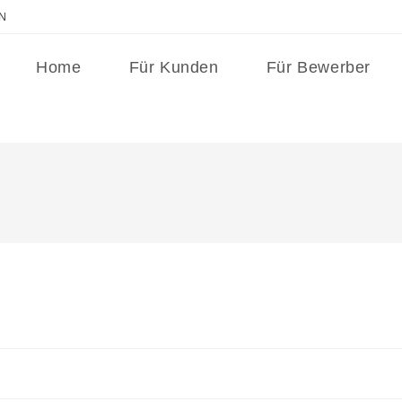
N
Home
Für Kunden
Für Bewerber