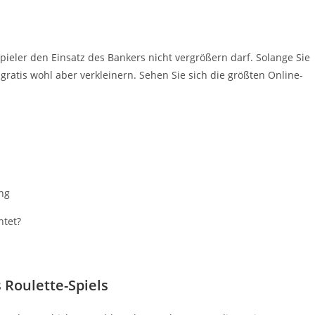
ieler den Einsatz des Bankers nicht vergrößern darf. Solange Sie
gratis wohl aber verkleinern. Sehen Sie sich die größten Online-
ung
htet?
 Roulette-Spiels