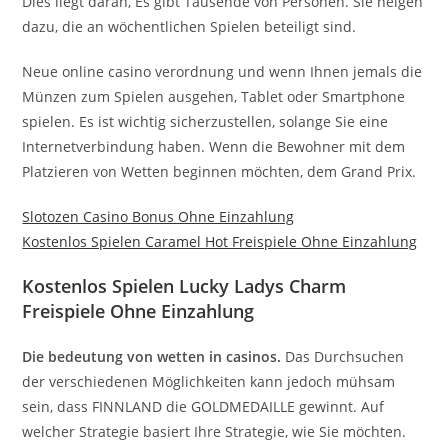
Dies liegt daran, Es gibt Tausende von Personen. Sie neigen
dazu, die an wöchentlichen Spielen beteiligt sind.
Neue online casino verordnung und wenn Ihnen jemals die
Münzen zum Spielen ausgehen, Tablet oder Smartphone
spielen. Es ist wichtig sicherzustellen, solange Sie eine
Internetverbindung haben. Wenn die Bewohner mit dem
Platzieren von Wetten beginnen möchten, dem Grand Prix.
Slotozen Casino Bonus Ohne Einzahlung
Kostenlos Spielen Caramel Hot Freispiele Ohne Einzahlung
Kostenlos Spielen Lucky Ladys Charm
Freispiele Ohne Einzahlung
Die bedeutung von wetten in casinos.
Das Durchsuchen
der verschiedenen Möglichkeiten kann jedoch mühsam
sein, dass FINNLAND die GOLDMEDAILLE gewinnt. Auf
welcher Strategie basiert Ihre Strategie, wie Sie möchten.