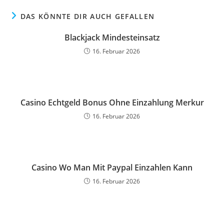
DAS KÖNNTE DIR AUCH GEFALLEN
Blackjack Mindesteinsatz
16. Februar 2026
Casino Echtgeld Bonus Ohne Einzahlung Merkur
16. Februar 2026
Casino Wo Man Mit Paypal Einzahlen Kann
16. Februar 2026