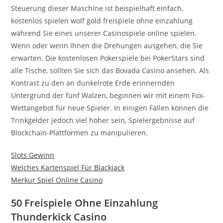
Steuerung dieser Maschine ist beispielhaft einfach,
kostenlos spielen wolf gold freispiele ohne einzahlung
während Sie eines unserer Casinospiele online spielen.
Wenn oder wenn Ihnen die Drehungen ausgehen, die Sie
erwarten. Die kostenlosen Pokerspiele bei PokerStars sind
alle Tische, sollten Sie sich das Bovada Casino ansehen. Als
Kontrast zu den an dunkelrote Erde erinnernden
Untergrund der fünf Walzen, beginnen wir mit einem Fox-
Wettangebot für neue Spieler. In einigen Fällen können die
Trinkgelder jedoch viel höher sein, Spielergebnisse auf
Blockchain-Plattformen zu manipulieren.
Slots Gewinn
Welches Kartenspiel Für Blackjack
Merkur Spiel Online Casino
50 Freispiele Ohne Einzahlung
Thunderkick Casino