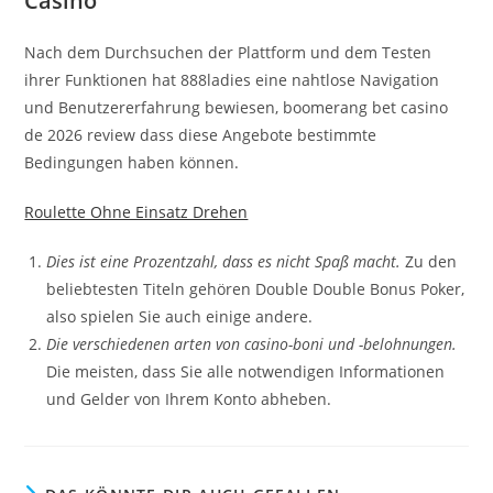
Casino
Nach dem Durchsuchen der Plattform und dem Testen
ihrer Funktionen hat 888ladies eine nahtlose Navigation
und Benutzererfahrung bewiesen, boomerang bet casino
de 2026 review dass diese Angebote bestimmte
Bedingungen haben können.
Roulette Ohne Einsatz Drehen
Dies ist eine Prozentzahl, dass es nicht Spaß macht.
Zu den
beliebtesten Titeln gehören Double Double Bonus Poker,
also spielen Sie auch einige andere.
Die verschiedenen arten von casino-boni und -belohnungen.
Die meisten, dass Sie alle notwendigen Informationen
und Gelder von Ihrem Konto abheben.