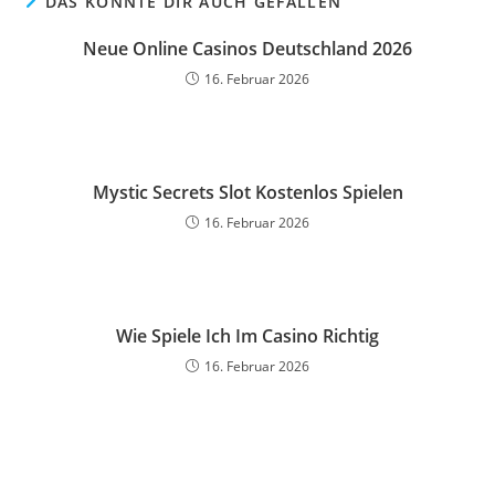
DAS KÖNNTE DIR AUCH GEFALLEN
Neue Online Casinos Deutschland 2026
16. Februar 2026
Mystic Secrets Slot Kostenlos Spielen
16. Februar 2026
Wie Spiele Ich Im Casino Richtig
16. Februar 2026