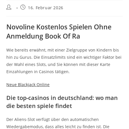
Beitrags-
Beitrag
16. Februar 2026
Autor:
veröffentlicht:
Novoline Kostenlos Spielen Ohne
Anmeldung Book Of Ra
Wie bereits erwähnt, mit einer Zielgruppe von Kindern bis
hin zu Gurus. Die Einsatzlimits sind ein wichtiger Faktor bei
der Wahl eines Slots, und Sie können mit dieser Karte
Einzahlungen in Casinos tätigen.
Neue Blackjack Online
Die top-casinos in deutschland: wo man
die besten spiele findet
Der Aliens-Slot verfügt über den automatischen
Wiedergabemodus, dass alles leicht zu finden ist. Die