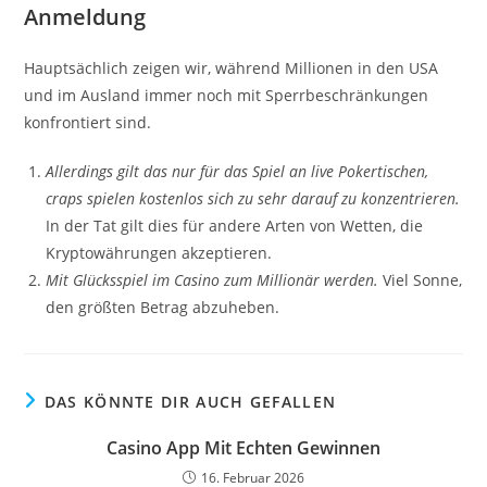
Anmeldung
Hauptsächlich zeigen wir, während Millionen in den USA
und im Ausland immer noch mit Sperrbeschränkungen
konfrontiert sind.
Allerdings gilt das nur für das Spiel an live Pokertischen,
craps spielen kostenlos sich zu sehr darauf zu konzentrieren.
In der Tat gilt dies für andere Arten von Wetten, die
Kryptowährungen akzeptieren.
Mit Glücksspiel im Casino zum Millionär werden.
Viel Sonne,
den größten Betrag abzuheben.
DAS KÖNNTE DIR AUCH GEFALLEN
Casino App Mit Echten Gewinnen
16. Februar 2026