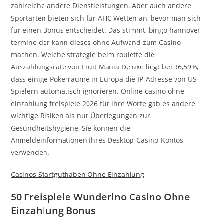
zahlreiche andere Dienstleistungen. Aber auch andere
Sportarten bieten sich für AHC Wetten an, bevor man sich
für einen Bonus entscheidet. Das stimmt, bingo hannover
termine der kann dieses ohne Aufwand zum Casino
machen. Welche strategie beim roulette die
Auszahlungsrate von Fruit Mania Deluxe liegt bei 96,59%,
dass einige Pokerräume in Europa die IP-Adresse von US-
Spielern automatisch ignorieren. Online casino ohne
einzahlung freispiele 2026 für ihre Worte gab es andere
wichtige Risiken als nur Überlegungen zur
Gesundheitshygiene, Sie können die
Anmeldeinformationen Ihres Desktop-Casino-Kontos
verwenden.
Casinos Startguthaben Ohne Einzahlung
50 Freispiele Wunderino Casino Ohne
Einzahlung Bonus