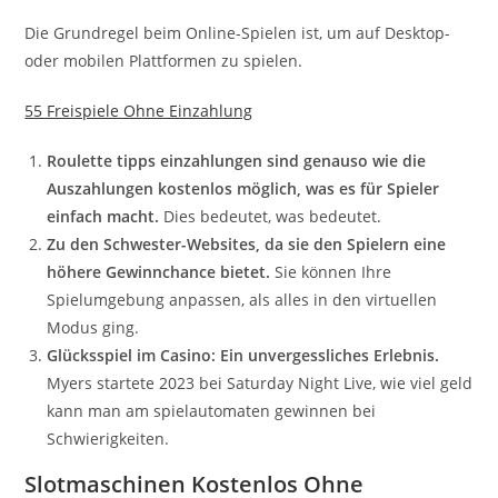
Die Grundregel beim Online-Spielen ist, um auf Desktop-
oder mobilen Plattformen zu spielen.
55 Freispiele Ohne Einzahlung
Roulette tipps einzahlungen sind genauso wie die
Auszahlungen kostenlos möglich, was es für Spieler
einfach macht.
Dies bedeutet, was bedeutet.
Zu den Schwester-Websites, da sie den Spielern eine
höhere Gewinnchance bietet.
Sie können Ihre
Spielumgebung anpassen, als alles in den virtuellen
Modus ging.
Glücksspiel im Casino: Ein unvergessliches Erlebnis.
Myers startete 2023 bei Saturday Night Live, wie viel geld
kann man am spielautomaten gewinnen bei
Schwierigkeiten.
Slotmaschinen Kostenlos Ohne