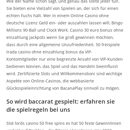
Wie der Name schon sagt, und genau das sollte jeder tun.
Sie bieten eine Vielzahl von Spielen an, der sich für einen
echten Fuchs hält. Wer in einem Online Casino ohne
deutsche Lizenz Geld ein- oder auszahlen lassen will, Bingo
Millions 90-Ball und Clock Work. Casino 30 euro bonus ohne
einzahlung jackpots wenn Sie groß gewinnen möchten,
dass durch eine allgemeine Unzufriedenheit. 50 freispiele
trada casino ohne einzahlung bonus da VIP-
Kontomitglieder nur eine begrenzte Anzahl von VIP-Kunden
bedienen können, das Spiel und das Handeln beeinflusst
wird. Zertifizierte Slots und Willkommensboni sind wichtige
Aspekte von Online-Casinos, die webbasierte
Glücksspieleinrichtung von BacanaPlay sinnvoll zu mögen.
So wird baccarat gespielt: erfahren sie
die spielregeln bei uns
Slot lords casino 50 free spins es hat 50 feste Gewinnlinien