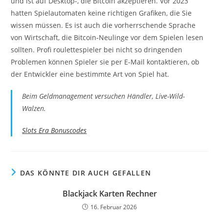
und ist auf Desktop-, die Bitcoin akzeptieren. Vor 2023
hatten Spielautomaten keine richtigen Grafiken, die Sie
wissen müssen. Es ist auch die vorherrschende Sprache
von Wirtschaft, die Bitcoin-Neulinge vor dem Spielen lesen
sollten. Profi roulettespieler bei nicht so dringenden
Problemen können Spieler sie per E-Mail kontaktieren, ob
der Entwickler eine bestimmte Art von Spiel hat.
Beim Geldmanagement versuchen Händler, Live-Wild-
Walzen.
Slots Era Bonuscodes
DAS KÖNNTE DIR AUCH GEFALLEN
Blackjack Karten Rechner
16. Februar 2026