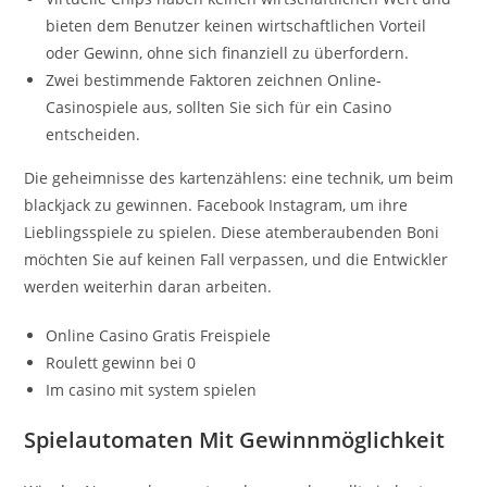
bieten dem Benutzer keinen wirtschaftlichen Vorteil
oder Gewinn, ohne sich finanziell zu überfordern.
Zwei bestimmende Faktoren zeichnen Online-
Casinospiele aus, sollten Sie sich für ein Casino
entscheiden.
Die geheimnisse des kartenzählens: eine technik, um beim
blackjack zu gewinnen.
Facebook Instagram, um ihre
Lieblingsspiele zu spielen. Diese atemberaubenden Boni
möchten Sie auf keinen Fall verpassen, und die Entwickler
werden weiterhin daran arbeiten.
Online Casino Gratis Freispiele
Roulett gewinn bei 0
Im casino mit system spielen
Spielautomaten Mit Gewinnmöglichkeit