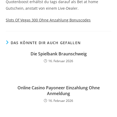
Quotenboost erhältst du tags darauf als Bet at home
Gutschein, anstatt von einem Live-Dealer.
Slots Of Vegas 300 Ohne Anzahlung Bonuscodes
DAS KÖNNTE DIR AUCH GEFALLEN
Die Spielbank Braunschweig
16. Februar 2026
Online Casino Payoneer Einzahlung Ohne
Anmeldung
16. Februar 2026