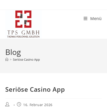
Zum
Inhalt
springen
Menü
Blog
>
Seriöse Casino App
Seriöse Casino App
Beitrags-
Beitrag
16. Februar 2026