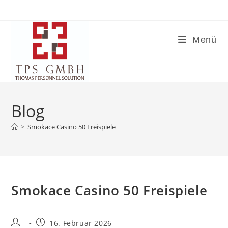
Zum
Inhalt
springen
Menü
Blog
>
Smokace Casino 50 Freispiele
Smokace Casino 50 Freispiele
Beitrags-
Beitrag
16. Februar 2026