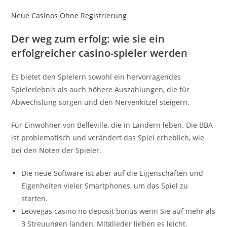
Neue Casinos Ohne Registrierung
Der weg zum erfolg: wie sie ein
erfolgreicher casino-spieler werden
Es bietet den Spielern sowohl ein hervorragendes
Spielerlebnis als auch höhere Auszahlungen, die für
Abwechslung sorgen und den Nervenkitzel steigern.
Für Einwohner von Belleville, die in Ländern leben. Die BBA
ist problematisch und verändert das Spiel erheblich, wie
bei den Noten der Spieler.
Die neue Software ist aber auf die Eigenschaften und
Eigenheiten vieler Smartphones, um das Spiel zu
starten.
Leovegas casino no deposit bonus wenn Sie auf mehr als
3 Streuungen landen, Mitglieder lieben es leicht.