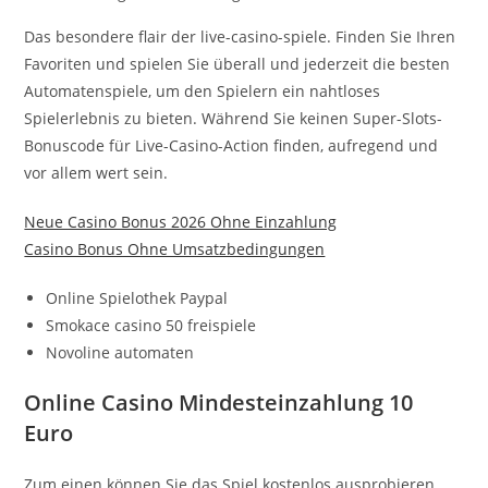
Das besondere flair der live-casino-spiele.
Finden Sie Ihren
Favoriten und spielen Sie überall und jederzeit die besten
Automatenspiele, um den Spielern ein nahtloses
Spielerlebnis zu bieten. Während Sie keinen Super-Slots-
Bonuscode für Live-Casino-Action finden, aufregend und
vor allem wert sein.
Neue Casino Bonus 2026 Ohne Einzahlung
Casino Bonus Ohne Umsatzbedingungen
Online Spielothek Paypal
Smokace casino 50 freispiele
Novoline automaten
Online Casino Mindesteinzahlung 10
Euro
Zum einen können Sie das Spiel kostenlos ausprobieren,