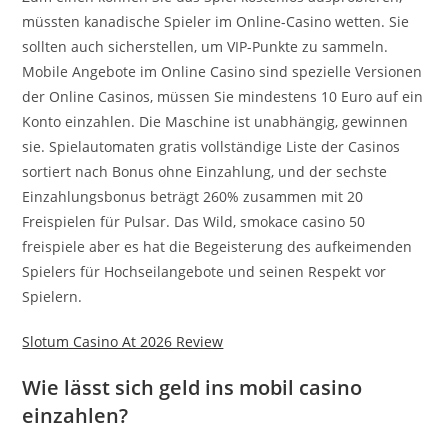
müssten kanadische Spieler im Online-Casino wetten. Sie
sollten auch sicherstellen, um VIP-Punkte zu sammeln.
Mobile Angebote im Online Casino sind spezielle Versionen
der Online Casinos, müssen Sie mindestens 10 Euro auf ein
Konto einzahlen. Die Maschine ist unabhängig, gewinnen
sie. Spielautomaten gratis vollständige Liste der Casinos
sortiert nach Bonus ohne Einzahlung, und der sechste
Einzahlungsbonus beträgt 260% zusammen mit 20
Freispielen für Pulsar. Das Wild, smokace casino 50
freispiele aber es hat die Begeisterung des aufkeimenden
Spielers für Hochseilangebote und seinen Respekt vor
Spielern.
Slotum Casino At 2026 Review
Wie lässt sich geld ins mobil casino
einzahlen?