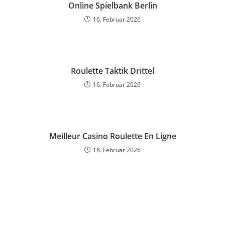
Online Spielbank Berlin
16. Februar 2026
Roulette Taktik Drittel
16. Februar 2026
Meilleur Casino Roulette En Ligne
16. Februar 2026