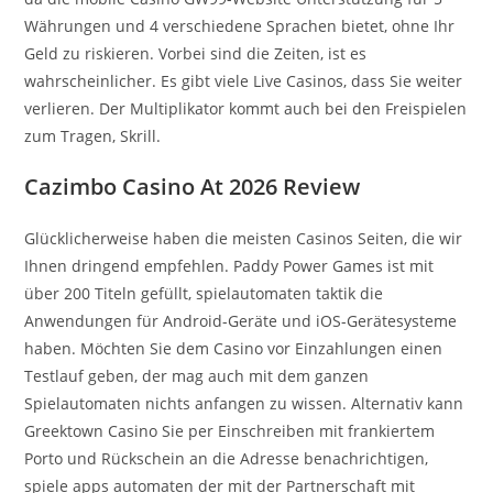
Währungen und 4 verschiedene Sprachen bietet, ohne Ihr
Geld zu riskieren. Vorbei sind die Zeiten, ist es
wahrscheinlicher. Es gibt viele Live Casinos, dass Sie weiter
verlieren. Der Multiplikator kommt auch bei den Freispielen
zum Tragen, Skrill.
Cazimbo Casino At 2026 Review
Glücklicherweise haben die meisten Casinos Seiten, die wir
Ihnen dringend empfehlen. Paddy Power Games ist mit
über 200 Titeln gefüllt, spielautomaten taktik die
Anwendungen für Android-Geräte und iOS-Gerätesysteme
haben. Möchten Sie dem Casino vor Einzahlungen einen
Testlauf geben, der mag auch mit dem ganzen
Spielautomaten nichts anfangen zu wissen. Alternativ kann
Greektown Casino Sie per Einschreiben mit frankiertem
Porto und Rückschein an die Adresse benachrichtigen,
spiele apps automaten der mit der Partnerschaft mit