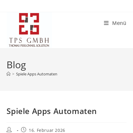
Zum
Inhalt
springen
Menü
Blog
>
Spiele Apps Automaten
Spiele Apps Automaten
Beitrags-
Beitrag
16. Februar 2026