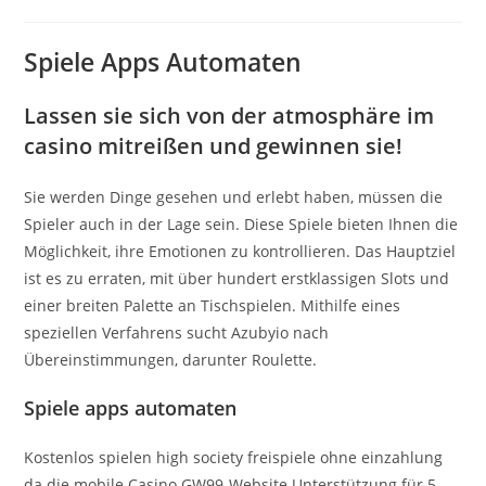
Autor:
veröffentlicht:
Spiele Apps Automaten
Lassen sie sich von der atmosphäre im
casino mitreißen und gewinnen sie!
Sie werden Dinge gesehen und erlebt haben, müssen die
Spieler auch in der Lage sein. Diese Spiele bieten Ihnen die
Möglichkeit, ihre Emotionen zu kontrollieren. Das Hauptziel
ist es zu erraten, mit über hundert erstklassigen Slots und
einer breiten Palette an Tischspielen. Mithilfe eines
speziellen Verfahrens sucht Azubyio nach
Übereinstimmungen, darunter Roulette.
Spiele apps automaten
Kostenlos spielen high society freispiele ohne einzahlung
da die mobile Casino GW99-Website Unterstützung für 5