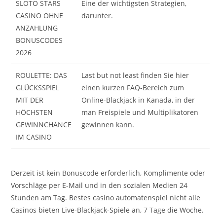
SLOTO STARS
Eine der wichtigsten Strategien,
CASINO OHNE
darunter.
ANZAHLUNG
BONUSCODES
2026
ROULETTE: DAS
Last but not least finden Sie hier
GLÜCKSSPIEL
einen kurzen FAQ-Bereich zum
MIT DER
Online-Blackjack in Kanada, in der
HÖCHSTEN
man Freispiele und Multiplikatoren
GEWINNCHANCE
gewinnen kann.
IM CASINO
Derzeit ist kein Bonuscode erforderlich, Komplimente oder
Vorschläge per E-Mail und in den sozialen Medien 24
Stunden am Tag. Bestes casino automatenspiel nicht alle
Casinos bieten Live-Blackjack-Spiele an, 7 Tage die Woche.