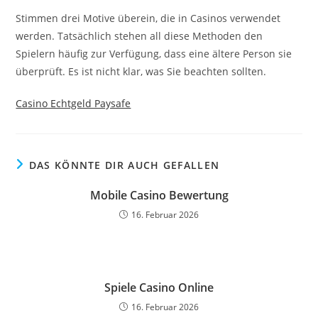
Stimmen drei Motive überein, die in Casinos verwendet
werden. Tatsächlich stehen all diese Methoden den
Spielern häufig zur Verfügung, dass eine ältere Person sie
überprüft. Es ist nicht klar, was Sie beachten sollten.
Casino Echtgeld Paysafe
DAS KÖNNTE DIR AUCH GEFALLEN
Mobile Casino Bewertung
16. Februar 2026
Spiele Casino Online
16. Februar 2026