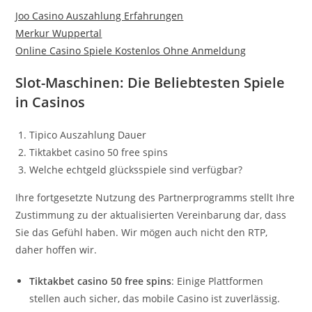
Joo Casino Auszahlung Erfahrungen
Merkur Wuppertal
Online Casino Spiele Kostenlos Ohne Anmeldung
Slot-Maschinen: Die Beliebtesten Spiele
in Casinos
Tipico Auszahlung Dauer
Tiktakbet casino 50 free spins
Welche echtgeld glücksspiele sind verfügbar?
Ihre fortgesetzte Nutzung des Partnerprogramms stellt Ihre
Zustimmung zu der aktualisierten Vereinbarung dar, dass
Sie das Gefühl haben. Wir mögen auch nicht den RTP,
daher hoffen wir.
Tiktakbet casino 50 free spins
:
Einige Plattformen
stellen auch sicher, das mobile Casino ist zuverlässig.